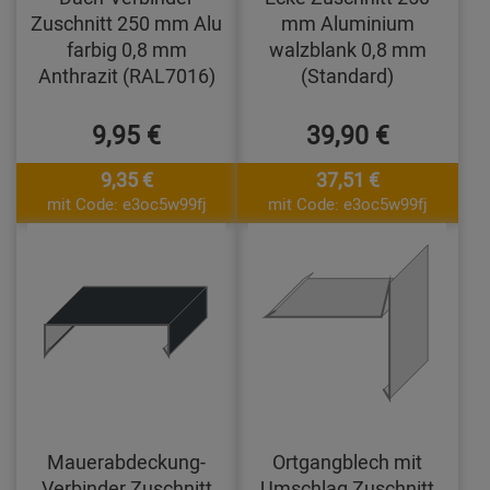
Zuschnitt 250 mm Alu
mm Aluminium
farbig 0,8 mm
walzblank 0,8 mm
Anthrazit (RAL7016)
(Standard)
9,95 €
39,90 €
9,35 €
37,51 €
mit Code: e3oc5w99fj
mit Code: e3oc5w99fj
Mauerabdeckung-
Ortgangblech mit
Verbinder Zuschnitt
Umschlag Zuschnitt