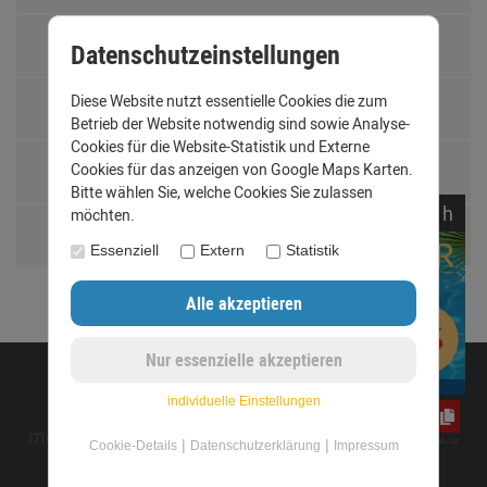
Fachbegriffe
Datenschutzeinstellungen
Diese Website nutzt essentielle Cookies die zum
Jobs
Betrieb der Website notwendig sind sowie Analyse-
Cookies für die Website-Statistik und Externe
Cookies für das anzeigen von Google Maps Karten.
Montage und Installationshilfen
Bitte wählen Sie, welche Cookies Sie zulassen
noch
22:
45:
00
h
möchten.
Größentabelle
Essenziell
Extern
Statistik
©opyright 2020 - www.dachrinnen-shop.de
individuelle Einstellungen
e3oc5w99fj
mod
ified eCommerce Shopsoftware © 2009-2026
|
|
Cookie-Details
Datenschutzerklärung
Impressum