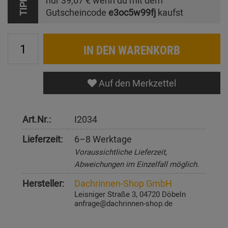
nur
39,67 €
wenn du mit dem
TIPP
Gutscheincode
e3oc5w99fj
kaufst
IN DEN WARENKORB
Auf den Merkzettel
Art.Nr.:
I2034
Lieferzeit:
6–8 Werktage
Voraussichtliche Lieferzeit,
Abweichungen im Einzelfall möglich.
Hersteller:
Dachrinnen-Shop GmbH
Leisniger Straße 3, 04720 Döbeln
anfrage@dachrinnen-shop.de