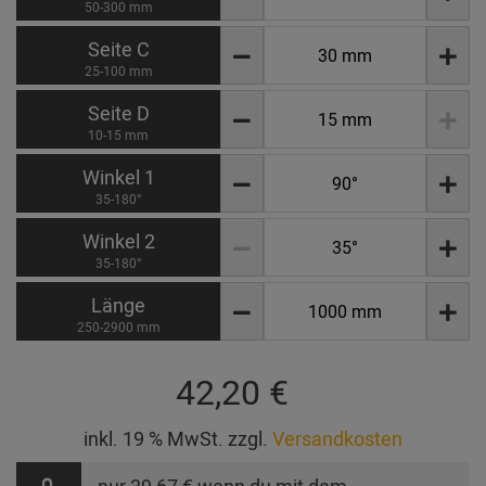
50-300 mm
Seite C
25-100 mm
Seite D
10-15 mm
Winkel 1
35-180°
Winkel 2
35-180°
Länge
250-2900 mm
42,20 €
inkl. 19 % MwSt. zzgl.
Versandkosten