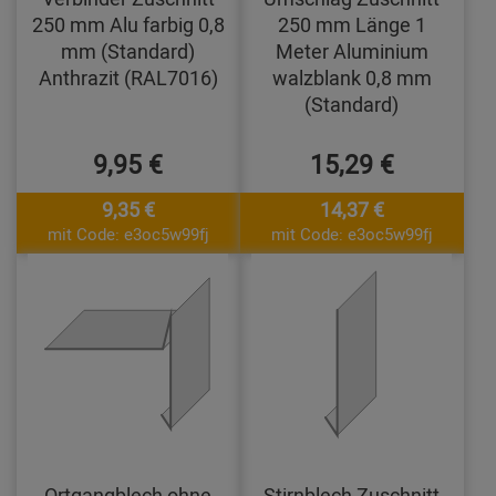
250 mm Alu farbig 0,8
250 mm Länge 1
mm (Standard)
Meter Aluminium
Anthrazit (RAL7016)
walzblank 0,8 mm
(Standard)
9,95 €
15,29 €
9,35 €
14,37 €
mit Code: e3oc5w99fj
mit Code: e3oc5w99fj
Ortgangblech ohne
Stirnblech Zuschnitt