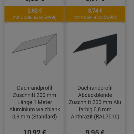
2,82 €
3,74 €
mit Code: e3oc5w99fj
mit Code: e3oc5w99fj
Dachrandprofil
Dachrandprofil
Zuschnitt 200 mm
Abdeckblende
Länge 1 Meter
Zuschnitt 200 mm Alu
Aluminium walzblank
farbig 0,8 mm
0,8 mm (Standard)
Anthrazit (RAL7016)
10,92 €
9,95 €