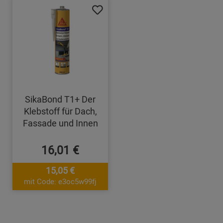
SikaBond T1+ Der
Klebstoff für Dach,
Fassade und Innen
16,01 €
15,05 €
mit Code: e3oc5w99fj