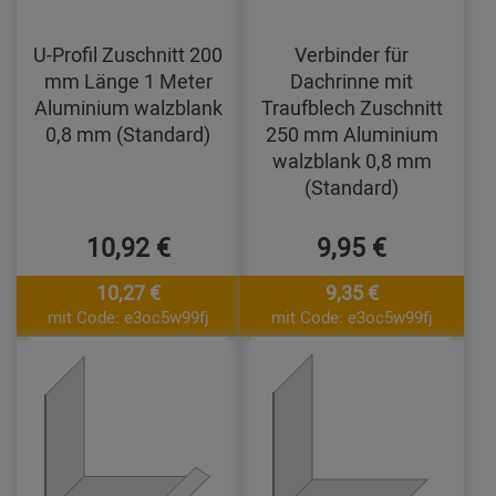
U-Profil Zuschnitt 200
Verbinder für
mm Länge 1 Meter
Dachrinne mit
Aluminium walzblank
Traufblech Zuschnitt
0,8 mm (Standard)
250 mm Aluminium
walzblank 0,8 mm
(Standard)
10,92 €
9,95 €
10,27 €
9,35 €
mit Code: e3oc5w99fj
mit Code: e3oc5w99fj