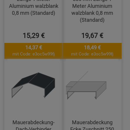
Aluminium walzblank
Meter Aluminium
0,8 mm (Standard)
walzblank 0,8 mm
(Standard)
15,29 €
19,67 €
14,37 €
18,49 €
mit Code: e3oc5w99fj
mit Code: e3oc5w99fj
Mauerabdeckung-
Mauerabdeckung
Dach-Verbinder
Ecke Zuschnitt 250