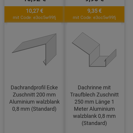
10,27 €
9,35 €
mit Code: e3oc5w99fj
mit Code: e3oc5w99fj
Dachrandprofil Ecke
Dachrinne mit
Zuschnitt 200 mm
Traufblech Zuschnitt
Aluminium walzblank
250 mm Länge 1
0,8 mm (Standard)
Meter Aluminium
walzblank 0,8 mm
(Standard)