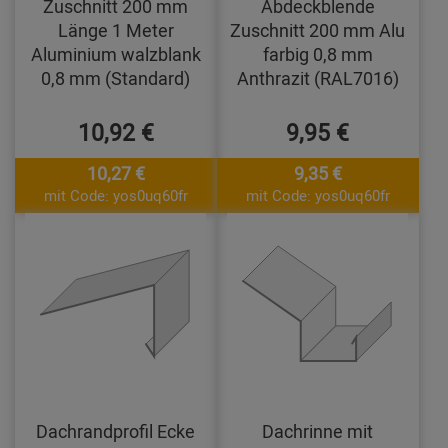
Zuschnitt 200 mm
Abdeckblende
Länge 1 Meter
Zuschnitt 200 mm Alu
Aluminium walzblank
farbig 0,8 mm
0,8 mm (Standard)
Anthrazit (RAL7016)
10,92 €
9,95 €
10,27 €
9,35 €
mit Code: yos0uq60fr
mit Code: yos0uq60fr
Dachrandprofil Ecke
Dachrinne mit