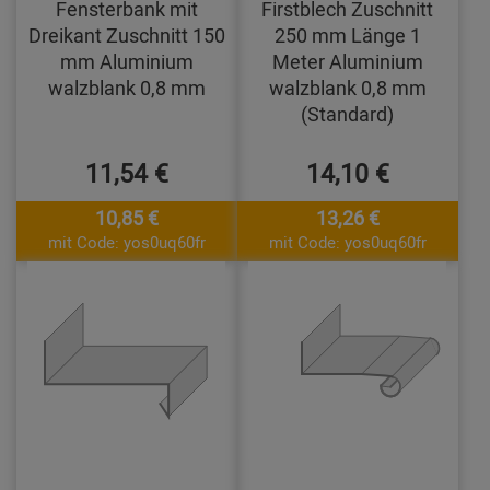
Fensterbank mit
Firstblech Zuschnitt
Dreikant Zuschnitt 150
250 mm Länge 1
mm Aluminium
Meter Aluminium
walzblank 0,8 mm
walzblank 0,8 mm
(Standard)
11,54 €
14,10 €
10,85 €
13,26 €
mit Code: yos0uq60fr
mit Code: yos0uq60fr