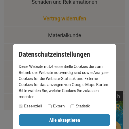
Schäden und Reklamationen
Vertrag widerrufen
Materialkunde
Fachbegriffe
Datenschutzeinstellungen
Diese Website nutzt essentielle Cookies die zum
Jobs
Betrieb der Website notwendig sind sowie Analyse-
Cookies für die Website-Statistik und Externe
Montage und Installationshilfen
Cookies für das anzeigen von Google Maps Karten.
Bitte wählen Sie, welche Cookies Sie zulassen
noch
00:
43:
12
h
möchten.
Größentabelle
Essenziell
Extern
Statistik