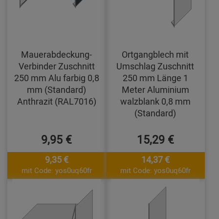
Mauerabdeckung-
Ortgangblech mit
Verbinder Zuschnitt
Umschlag Zuschnitt
250 mm Alu farbig 0,8
250 mm Länge 1
mm (Standard)
Meter Aluminium
Anthrazit (RAL7016)
walzblank 0,8 mm
(Standard)
9,95 €
15,29 €
9,35 €
14,37 €
mit Code: yos0uq60fr
mit Code: yos0uq60fr