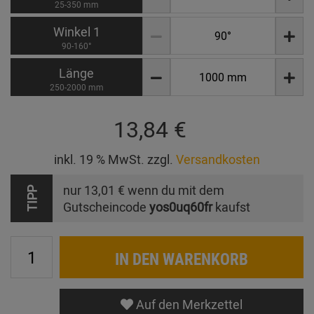
25-350 mm
Winkel 1
90-160°
Länge
250-2000 mm
13,84 €
inkl. 19 % MwSt. zzgl.
Versandkosten
nur
13,01 €
wenn du mit dem
TIPP
Gutscheincode
yos0uq60fr
kaufst
IN DEN WARENKORB
Auf den Merkzettel