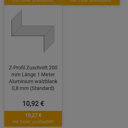
mit Code: yos0uq60fr
mit Code: yos0uq60fr
Z-Profil Zuschnitt 200
mm Länge 1 Meter
Aluminium walzblank
0,8 mm (Standard)
10,92 €
10,27 €
mit Code: yos0uq60fr