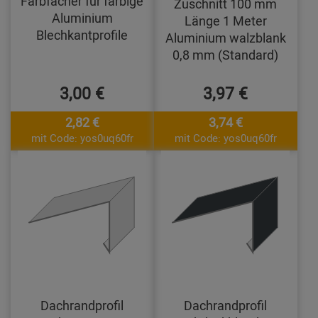
Farbfächer für farbige
Zuschnitt 100 mm
Aluminium
Länge 1 Meter
Blechkantprofile
Aluminium walzblank
0,8 mm (Standard)
3,00 €
3,97 €
2,82 €
3,74 €
mit Code: yos0uq60fr
mit Code: yos0uq60fr
Dachrandprofil
Dachrandprofil