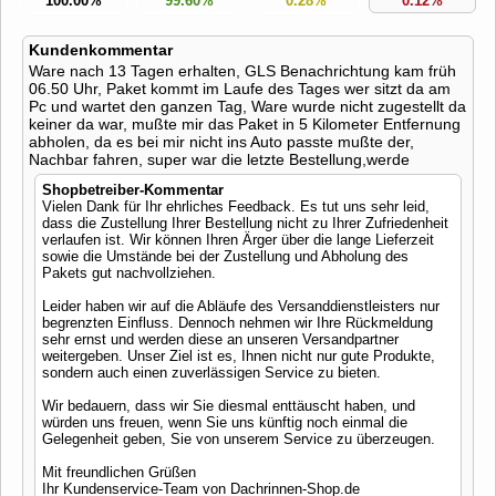
100.00%
99.60%
0.28%
0.12%
Kundenkommentar
Ware nach 13 Tagen erhalten, GLS Benachrichtung kam früh
06.50 Uhr, Paket kommt im Laufe des Tages wer sitzt da am
Pc und wartet den ganzen Tag, Ware wurde nicht zugestellt da
keiner da war, mußte mir das Paket in 5 Kilometer Entfernung
abholen, da es bei mir nicht ins Auto passte mußte der,
Nachbar fahren, super war die letzte Bestellung,werde
Shopbetreiber-Kommentar
Vielen Dank für Ihr ehrliches Feedback. Es tut uns sehr leid,
dass die Zustellung Ihrer Bestellung nicht zu Ihrer Zufriedenheit
verlaufen ist. Wir können Ihren Ärger über die lange Lieferzeit
sowie die Umstände bei der Zustellung und Abholung des
Pakets gut nachvollziehen.
Leider haben wir auf die Abläufe des Versanddienstleisters nur
begrenzten Einfluss. Dennoch nehmen wir Ihre Rückmeldung
sehr ernst und werden diese an unseren Versandpartner
weitergeben. Unser Ziel ist es, Ihnen nicht nur gute Produkte,
sondern auch einen zuverlässigen Service zu bieten.
Wir bedauern, dass wir Sie diesmal enttäuscht haben, und
würden uns freuen, wenn Sie uns künftig noch einmal die
Gelegenheit geben, Sie von unserem Service zu überzeugen.
Mit freundlichen Grüßen
Ihr Kundenservice-Team von Dachrinnen-Shop.de