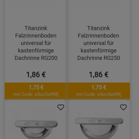
Titanzink
Titanzink
Falzrinnenboden
Falzrinnenboden
universal für
universal für
kastenförmige
kastenförmige
Dachrinne RG200
Dachrinne RG250
1,86 €
1,86 €
1,75 €
1,75 €
mit Code: e3oc5w99fj
mit Code: e3oc5w99fj