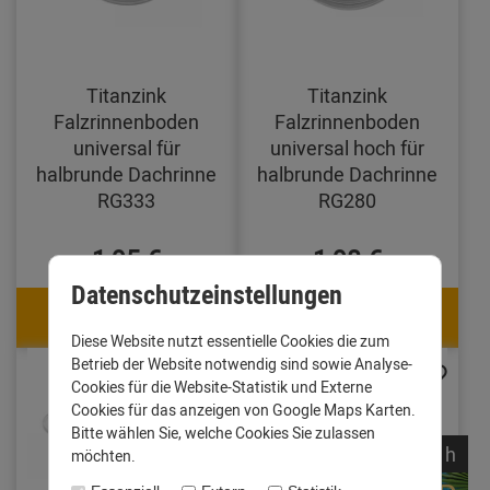
Titanzink
Titanzink
Falzrinnenboden
Falzrinnenboden
universal für
universal hoch für
halbrunde Dachrinne
halbrunde Dachrinne
RG333
RG280
1,95 €
1,98 €
Datenschutzeinstellungen
1,83 €
1,86 €
mit Code: e3oc5w99fj
mit Code: e3oc5w99fj
Diese Website nutzt essentielle Cookies die zum
Betrieb der Website notwendig sind sowie Analyse-
Cookies für die Website-Statistik und Externe
Cookies für das anzeigen von Google Maps Karten.
Bitte wählen Sie, welche Cookies Sie zulassen
noch
05:
41:
38
h
möchten.