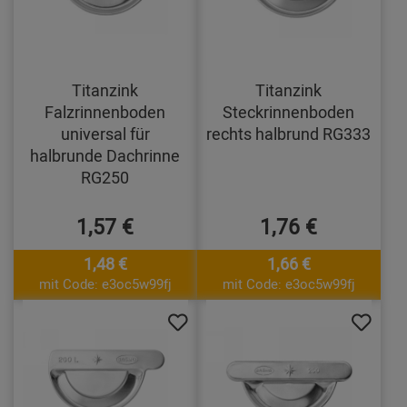
Titanzink
Titanzink
Falzrinnenboden
Steckrinnenboden
universal für
rechts halbrund RG333
halbrunde Dachrinne
RG250
1,57 €
1,76 €
1,48 €
1,66 €
mit Code: e3oc5w99fj
mit Code: e3oc5w99fj