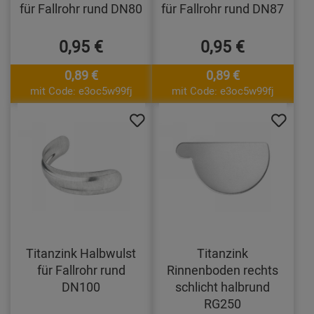
für Fallrohr rund DN80
für Fallrohr rund DN87
0,95 €
0,95 €
0,89 €
0,89 €
mit Code: e3oc5w99fj
mit Code: e3oc5w99fj
Titanzink Halbwulst
Titanzink
für Fallrohr rund
Rinnenboden rechts
DN100
schlicht halbrund
RG250