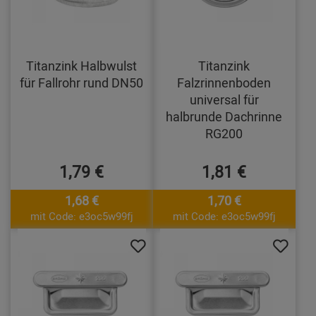
Titanzink Halbwulst
Titanzink
für Fallrohr rund DN50
Falzrinnenboden
universal für
halbrunde Dachrinne
RG200
1,79 €
1,81 €
1,68 €
1,70 €
mit Code: e3oc5w99fj
mit Code: e3oc5w99fj