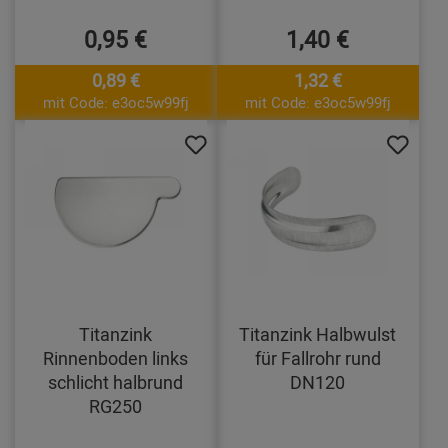
0,95 €
1,40 €
0,89 €
1,32 €
mit Code: e3oc5w99fj
mit Code: e3oc5w99fj
Titanzink
Titanzink Halbwulst
Rinnenboden links
für Fallrohr rund
schlicht halbrund
DN120
RG250