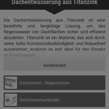
Dachentwässerung aus Titanzink
Die Dachentwässerung aus Titanzink ist eine
bewährte und langlebige Lösung, um das
Regenwasser von Dachflächen sicher und effizient
abzuleiten. Titanzink ist ein Material, das sich durch
seine hohe Korrosionsbeständigkeit und Robustheit
auszeichnet, wodurch es sich ideal für den Einsatz
im Freien eignet.
Die Dachentwässerung aus Titanzink umfasst
verschiedene Komponenten, darunter Dachrinnen,
Fallrohre und Formteile. Die Dachrinnen werden
Dachrinnen - Regenrinnen
entlang der Dachkante angebracht und fangen das
Regenwasser auf, das dann über die Fallrohre
kontrolliert in die Kanalisation oder andere
Dachrinnenverbinder
Abflusssysteme geleitet wird. Dabei können die
Formteile, wie Bögen, Muffen und Reduzierstücke,