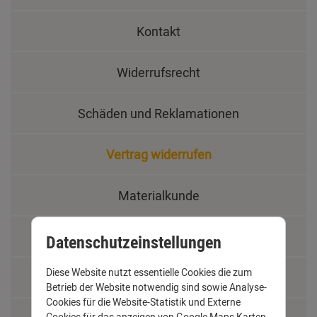
Kontakt
Widerrufsrecht
Schäden und Reklamationen
Vertrag widerrufen
Materialkunde
Fachbegriffe
Datenschutzeinstellungen
Diese Website nutzt essentielle Cookies die zum
Jobs
Betrieb der Website notwendig sind sowie Analyse-
Cookies für die Website-Statistik und Externe
Cookies für das anzeigen von Google Maps Karten.