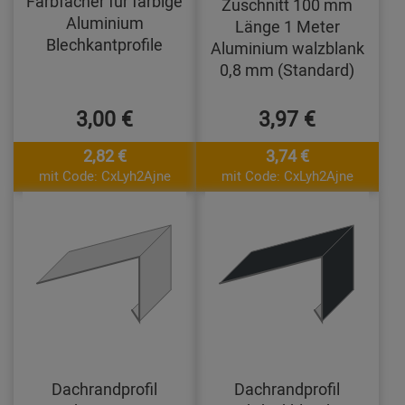
Farbfächer für farbige
Zuschnitt 100 mm
Aluminium
Länge 1 Meter
Blechkantprofile
Aluminium walzblank
0,8 mm (Standard)
3,00 €
3,97 €
2,82 €
3,74 €
mit Code: CxLyh2Ajne
mit Code: CxLyh2Ajne
Dachrandprofil
Dachrandprofil