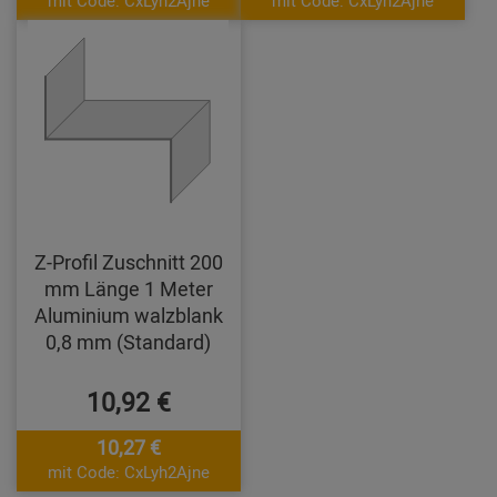
mit Code: CxLyh2Ajne
mit Code: CxLyh2Ajne
Z-Profil Zuschnitt 200
mm Länge 1 Meter
Aluminium walzblank
0,8 mm (Standard)
10,92 €
10,27 €
mit Code: CxLyh2Ajne