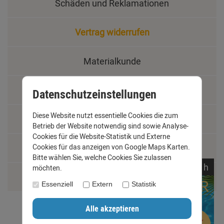
Schäden und Reklamationen
Vertrag widerrufen
Materialkunde
Fachbegriffe
Datenschutzeinstellungen
Diese Website nutzt essentielle Cookies die zum
Jobs
Betrieb der Website notwendig sind sowie Analyse-
Cookies für die Website-Statistik und Externe
Montage und Installationshilfen
Cookies für das anzeigen von Google Maps Karten.
Bitte wählen Sie, welche Cookies Sie zulassen
noch
14:
34:
31
h
möchten.
Größentabelle
Essenziell
Extern
Statistik