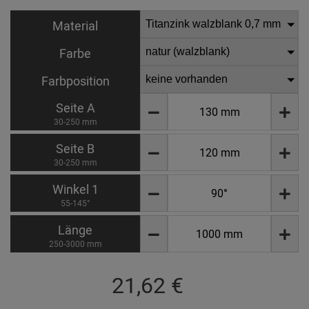
Material
Farbe
Farbposition
Seite A
30-250 mm
Seite B
30-250 mm
Winkel 1
55-145°
Länge
250-3000 mm
21,62 €