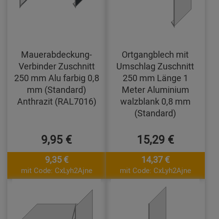
Mauerabdeckung-
Ortgangblech mit
Verbinder Zuschnitt
Umschlag Zuschnitt
250 mm Alu farbig 0,8
250 mm Länge 1
mm (Standard)
Meter Aluminium
Anthrazit (RAL7016)
walzblank 0,8 mm
(Standard)
9,95 €
15,29 €
9,35 €
14,37 €
mit Code: CxLyh2Ajne
mit Code: CxLyh2Ajne