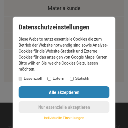
Materialkunde
Fachbegriffe
Datenschutzeinstellungen
Diese Website nutzt essentielle Cookies die zum
Jobs
Betrieb der Website notwendig sind sowie Analyse-
Cookies für die Website-Statistik und Externe
Montage und Installationshilfen
Cookies für das anzeigen von Google Maps Karten.
Bitte wählen Sie, welche Cookies Sie zulassen
möchten.
Größentabelle
Essenziell
Extern
Statistik
©opyright 2020 - www.dachrinnen-shop.de
individuelle Einstellungen
mod
ified eCommerce Shopsoftware © 2009-2026