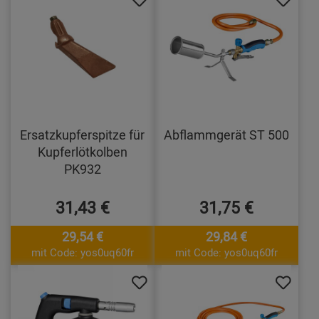
Ersatzkupferspitze für
Abflammgerät ST 500
Kupferlötkolben
PK932
31,43 €
31,75 €
29,54 €
29,84 €
mit Code: yos0uq60fr
mit Code: yos0uq60fr