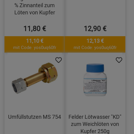
% Zinnanteil zum
Löten von Kupfer
11,80 €
12,90 €
11,10 €
12,13 €
mit Code: yos0uq60fr
mit Code: yos0uq60fr
Umfüllstutzen MS 754
Felder Lötwasser "KD"
zum Weichlöten von
Kupfer 250g