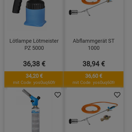
Lötlampe Lötmeister
Abflammgerät ST
PZ 5000
1000
36,38 €
38,94 €
34,20 €
36,60 €
mit Code: yos0uq60fr
mit Code: yos0uq60fr