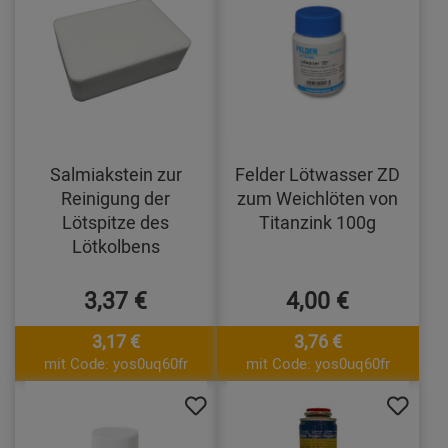
Salmiakstein zur
Felder Lötwasser ZD
Reinigung der
zum Weichlöten von
Lötspitze des
Titanzink 100g
Lötkolbens
3,37 €
4,00 €
3,17 €
3,76 €
mit Code: yos0uq60fr
mit Code: yos0uq60fr