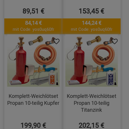
89,51 €
153,45 €
84,14 €
144,24 €
mit Code: yos0uq60fr
mit Code: yos0uq60fr
Komplett-Weichlötset
Komplett-Weichlötset
Propan 10-teilig Kupfer
Propan 10-teilig
Titanzink
199,90 €
202,15 €