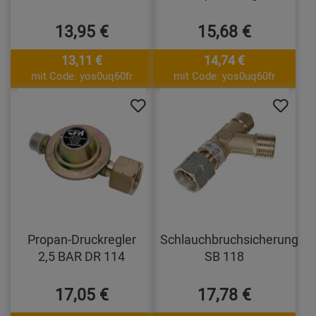
13,95 €
15,68 €
13,11 €
14,74 €
mit Code: yos0uq60fr
mit Code: yos0uq60fr
Propan-Druckregler
Schlauchbruchsicherung
2,5 BAR DR 114
SB 118
17,05 €
17,78 €