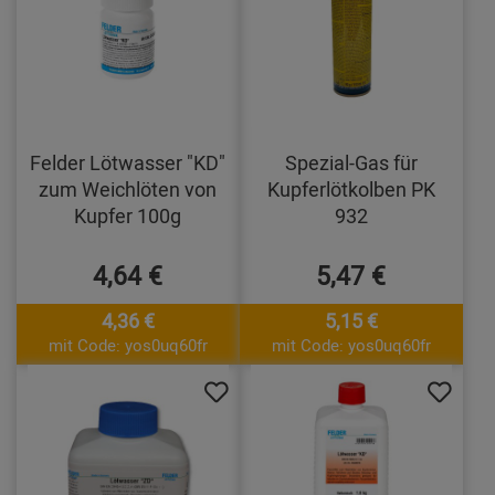
Felder Lötwasser "KD"
Spezial-Gas für
zum Weichlöten von
Kupferlötkolben PK
Kupfer 100g
932
4,64 €
5,47 €
4,36 €
5,15 €
mit Code: yos0uq60fr
mit Code: yos0uq60fr