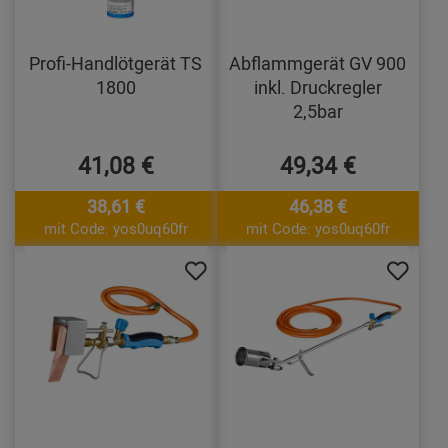
Profi-Handlötgerät TS
Abflammgerät GV 900
1800
inkl. Druckregler
2,5bar
41,08 €
49,34 €
38,61 €
46,38 €
mit Code: yos0uq60fr
mit Code: yos0uq60fr