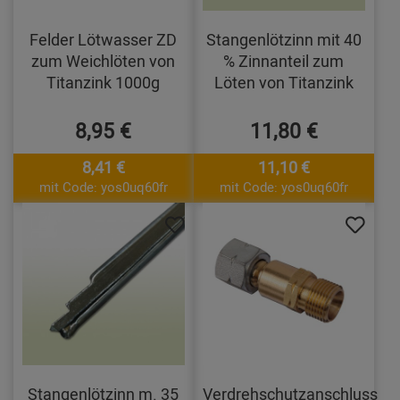
Felder Lötwasser ZD
Stangenlötzinn mit 40
zum Weichlöten von
% Zinnanteil zum
Titanzink 1000g
Löten von Titanzink
8,95 €
11,80 €
8,41 €
11,10 €
mit Code: yos0uq60fr
mit Code: yos0uq60fr
Stangenlötzinn m. 35
Verdrehschutzanschluss