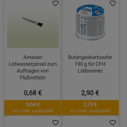
Amasan
Butangaskartusche
Lötwasserpinsel zum
190 g für CFH
Auftragen von
Lötbrenner
Flußmitteln
0,68 €
2,90 €
0,64 €
2,73 €
mit Code: yos0uq60fr
mit Code: yos0uq60fr