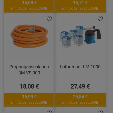
16,03 €
16,71 €
mit Code: yos0uq60fr
mit Code: yos0uq60fr
Propangasschlauch
Lötbrenner LM 1000
3M VS 300
18,08 €
27,49 €
16,99 €
25,84 €
mit Code: yos0uq60fr
mit Code: yos0uq60fr