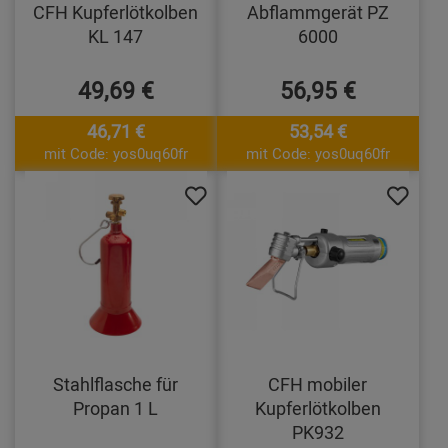
CFH Kupferlötkolben
Abflammgerät PZ
KL 147
6000
49,69 €
56,95 €
46,71 €
53,54 €
mit Code: yos0uq60fr
mit Code: yos0uq60fr
Stahlflasche für
CFH mobiler
Propan 1 L
Kupferlötkolben
PK932