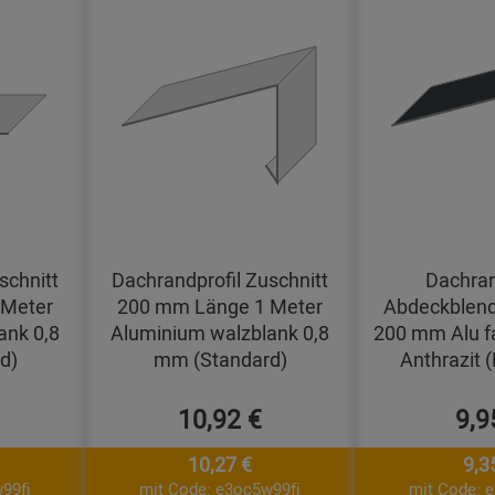
schnitt
Dachrandprofil Zuschnitt
Dachran
 Meter
200 mm Länge 1 Meter
Abdeckblend
ank 0,8
Aluminium walzblank 0,8
200 mm Alu f
d)
mm (Standard)
Anthrazit 
10,92 €
9,9
10,27 €
9,3
99fj
mit Code: e3oc5w99fj
mit Code: 