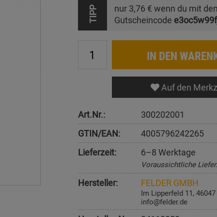
nur
3,76 €
wenn du mit de
TIPP
Gutscheincode
e3oc5w99f
IN DEN WAREN
Auf den Merkz
Art.Nr.:
300202001
GTIN/EAN:
4005796242265
Lieferzeit:
6–8 Werktage
Voraussichtliche Liefer
Hersteller:
FELDER GMBH
Im Lipperfeld 11, 4604
info@felder.de