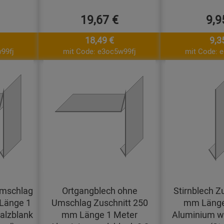
19,67 €
9,9
18,49 €
9,3
99fj
mit Code: e3oc5w99fj
mit Code: 
Umschlag
Ortgangblech ohne
Stirnblech Z
Länge 1
Umschlag Zuschnitt 250
mm Länge
alzblank
mm Länge 1 Meter
Aluminium wa