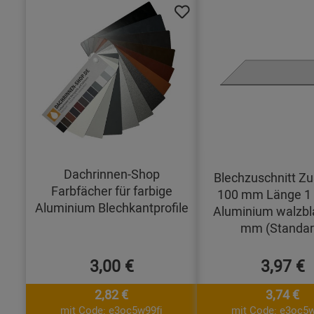
Dachrinnen-Shop
Blechzuschnitt Zu
Farbfächer für farbige
100 mm Länge 1
Aluminium Blechkantprofile
Aluminium walzbl
mm (Standar
3,00 €
3,97 €
2,82 €
3,74 €
mit Code: e3oc5w99fj
mit Code: e3oc5w