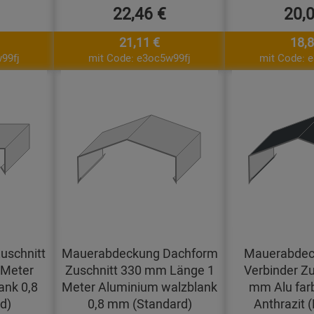
22,46 €
20,
21,11 €
18,8
99fj
mit Code: e3oc5w99fj
mit Code: 
uschnitt
Mauerabdeckung Dachform
Mauerabdec
 Meter
Zuschnitt 330 mm Länge 1
Verbinder Zu
ank 0,8
Meter Aluminium walzblank
mm Alu far
d)
0,8 mm (Standard)
Anthrazit 