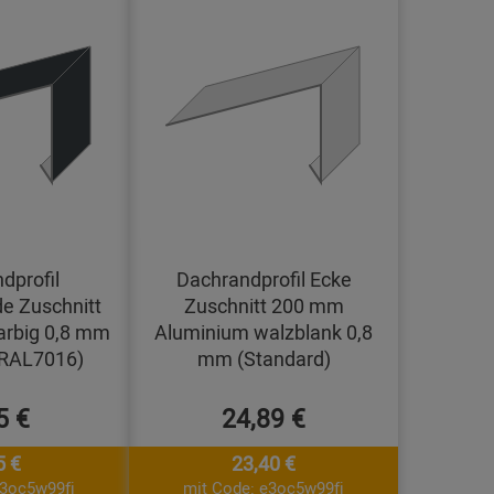
dprofil
Dachrandprofil Ecke
e Zuschnitt
Zuschnitt 200 mm
arbig 0,8 mm
Aluminium walzblank 0,8
(RAL7016)
mm (Standard)
5 €
24,89 €
5 €
23,40 €
e3oc5w99fj
mit Code: e3oc5w99fj