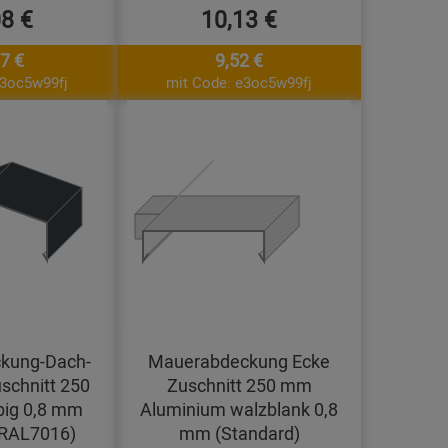
08 €
10,13 €
7 €
9,52 €
e3oc5w99fj
mit Code: e3oc5w99fj
kung-Dach-
Mauerabdeckung Ecke
schnitt 250
Zuschnitt 250 mm
big 0,8 mm
Aluminium walzblank 0,8
(RAL7016)
mm (Standard)