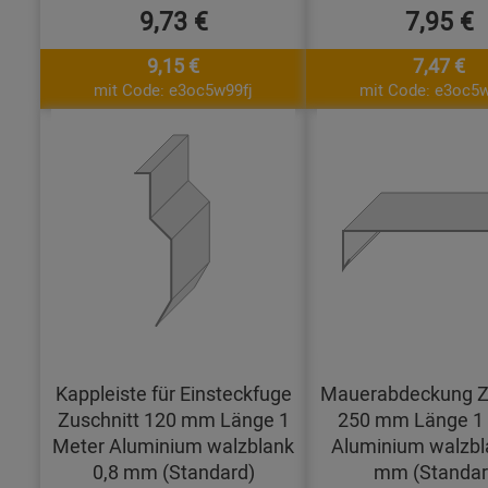
9,73 €
7,95 €
9,15 €
7,47 €
mit Code: e3oc5w99fj
mit Code: e3oc5w
Kappleiste für Einsteckfuge
Mauerabdeckung Z
Zuschnitt 120 mm Länge 1
250 mm Länge 1
Meter Aluminium walzblank
Aluminium walzbl
0,8 mm (Standard)
mm (Standar