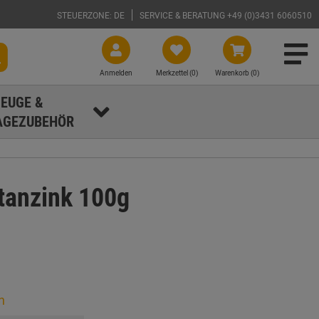
STEUERZONE: DE
SERVICE & BERATUNG +49 (0)3431 6060510
Anmelden
Merkzettel (
0
)
Warenkorb (0)
EUGE &
GEZUBEHÖR
tanzink 100g
n