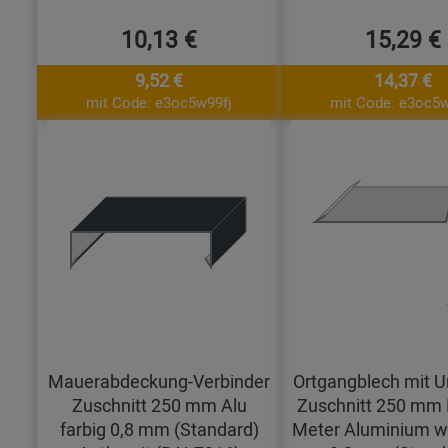
10,13 €
15,29 €
9,52 €
14,37 €
mit Code: e3oc5w99fj
mit Code: e3oc5w
Mauerabdeckung-Verbinder
Ortgangblech mit 
Zuschnitt 250 mm Alu
Zuschnitt 250 mm 
farbig 0,8 mm (Standard)
Meter Aluminium w