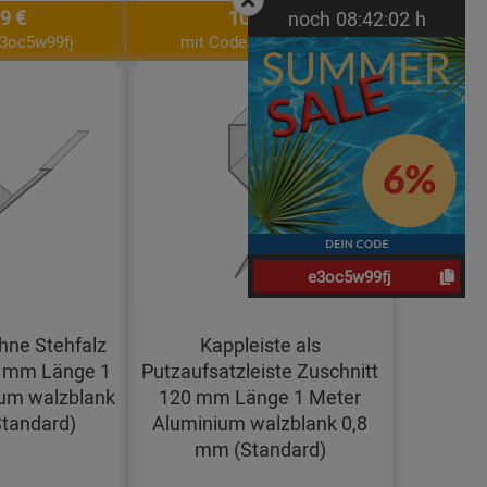
9 €
10,27 €
noch
08:
42:
01
h
e3oc5w99fj
mit Code: e3oc5w99fj
e3oc5w99fj
hne Stehfalz
Kappleiste als
0 mm Länge 1
Putzaufsatzleiste Zuschnitt
um walzblank
120 mm Länge 1 Meter
tandard)
Aluminium walzblank 0,8
mm (Standard)