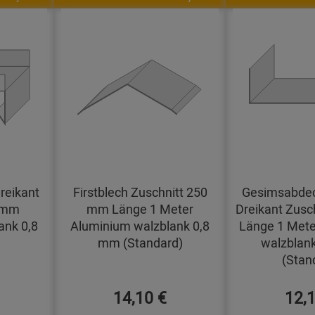
reikant
Firstblech Zuschnitt 250
Gesimsabdec
0 mm
mm Länge 1 Meter
Dreikant Zusc
ank 0,8
Aluminium walzblank 0,8
Länge 1 Mete
mm (Standard)
walzblan
(Stan
14,10 €
12,