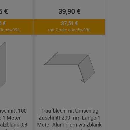
5 €
39,90 €
5 €
37,51 €
e3oc5w99fj
mit Code: e3oc5w99fj
uschnitt 100
Traufblech mit Umschlag
 1 Meter
Zuschnitt 200 mm Länge 1
lzblank 0,8
Meter Aluminium walzblank