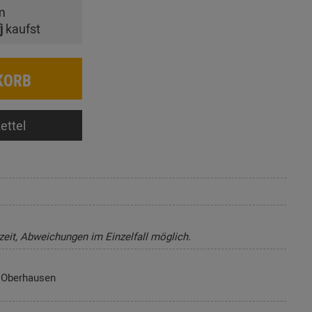
m
j
kaufst
KORB
ettel
zeit, Abweichungen im Einzelfall möglich.
7 Oberhausen