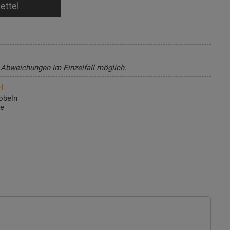
ettel
, Abweichungen im Einzelfall möglich.
H
öbeln
de