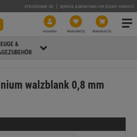
STEUERZONE: DE
SERVICE & BERATUNG +49 (0)3431 6060510
Anmelden
Merkzettel (
0
)
Warenkorb (0)
EUGE &
GEZUBEHÖR
inium walzblank 0,8 mm