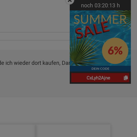
noch
03:
20:
12
h
de ich wieder dort kaufen, Danke!",
Michael B. am
CxLyh2Ajne