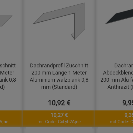
schnitt
Dachrandprofil Zuschnitt
Dachran
 Meter
200 mm Länge 1 Meter
Abdeckblend
ank 0,8
Aluminium walzblank 0,8
200 mm Alu f
d)
mm (Standard)
Anthrazit 
10,92 €
9,9
10,27 €
9,3
Ajne
mit Code: CxLyh2Ajne
mit Code: 