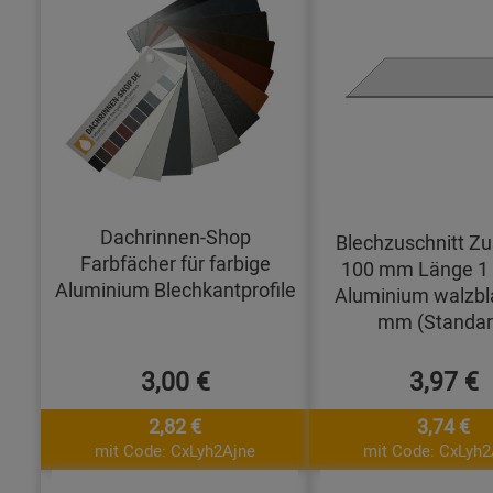
Dachrinnen-Shop
Blechzuschnitt Zu
Farbfächer für farbige
100 mm Länge 1
Aluminium Blechkantprofile
Aluminium walzbl
mm (Standar
3,00 €
3,97 €
2,82 €
3,74 €
mit Code: CxLyh2Ajne
mit Code: CxLyh2