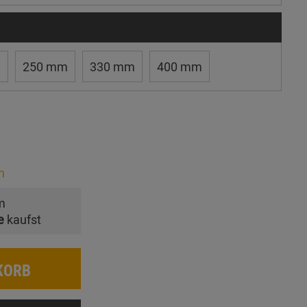
m
250 mm
330 mm
400 mm
n
m
e
kaufst
KORB