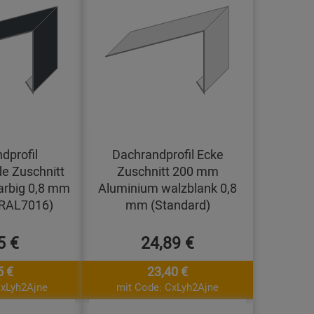
dprofil
Dachrandprofil Ecke
e Zuschnitt
Zuschnitt 200 mm
arbig 0,8 mm
Aluminium walzblank 0,8
(RAL7016)
mm (Standard)
5 €
24,89 €
5 €
23,40 €
CxLyh2Ajne
mit Code: CxLyh2Ajne