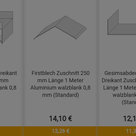
reikant
Firstblech Zuschnitt 250
Gesimsabdec
0 mm
mm Länge 1 Meter
Dreikant Zusc
ank 0,8
Aluminium walzblank 0,8
Länge 1 Mete
mm (Standard)
walzblan
(Stan
14,10 €
12,
13,26 €
11,3