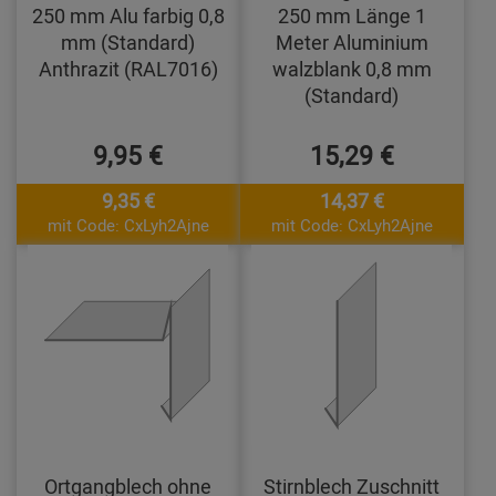
250 mm Alu farbig 0,8
250 mm Länge 1
mm (Standard)
Meter Aluminium
Anthrazit (RAL7016)
walzblank 0,8 mm
(Standard)
9,95 €
15,29 €
9,35 €
14,37 €
mit Code: CxLyh2Ajne
mit Code: CxLyh2Ajne
Ortgangblech ohne
Stirnblech Zuschnitt