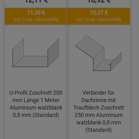
11,39 €
10,27 €
mit Code: e3oc5w99fj
mit Code: e3oc5w99fj
U-Profil Zuschnitt 200
Verbinder für
mm Länge 1 Meter
Dachrinne mit
Aluminium walzblank
Traufblech Zuschnitt
0,8 mm (Standard)
250 mm Aluminium
walzblank 0,8 mm
(Standard)