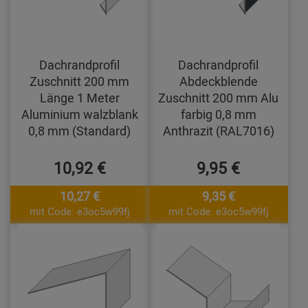
Dachrandprofil
Dachrandprofil
Zuschnitt 200 mm
Abdeckblende
Länge 1 Meter
Zuschnitt 200 mm Alu
Aluminium walzblank
farbig 0,8 mm
0,8 mm (Standard)
Anthrazit (RAL7016)
10,92 €
9,95 €
10,27 €
9,35 €
mit Code: e3oc5w99fj
mit Code: e3oc5w99fj