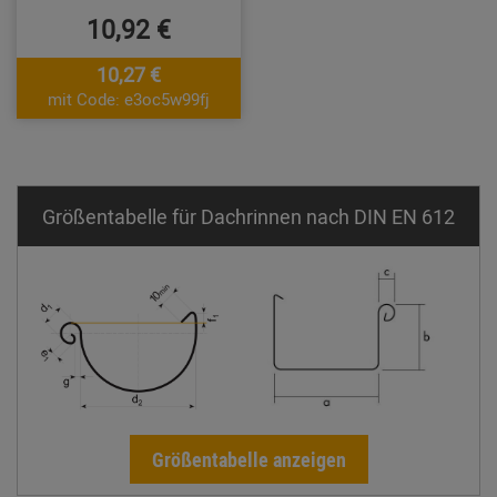
10,92 €
10,27 €
mit Code: e3oc5w99fj
Größentabelle für Dachrinnen nach DIN EN 612
Größentabelle anzeigen