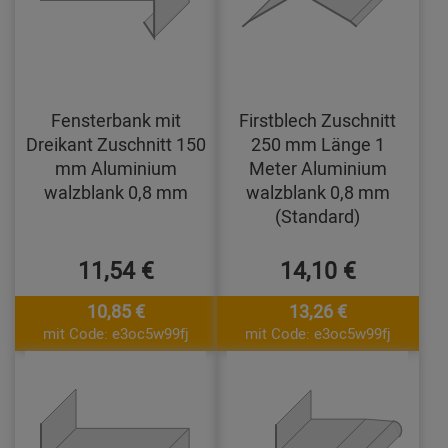
Fensterbank mit
Firstblech Zuschnitt
Dreikant Zuschnitt 150
250 mm Länge 1
mm Aluminium
Meter Aluminium
walzblank 0,8 mm
walzblank 0,8 mm
(Standard)
11,54 €
14,10 €
10,85 €
13,26 €
mit Code: e3oc5w99fj
mit Code: e3oc5w99fj