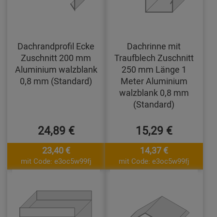
Dachrandprofil Ecke
Dachrinne mit
Zuschnitt 200 mm
Traufblech Zuschnitt
Aluminium walzblank
250 mm Länge 1
0,8 mm (Standard)
Meter Aluminium
walzblank 0,8 mm
(Standard)
24,89 €
15,29 €
23,40 €
14,37 €
mit Code: e3oc5w99fj
mit Code: e3oc5w99fj