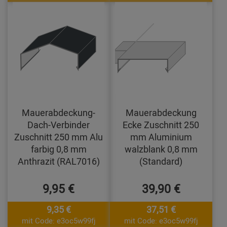
Mauerabdeckung-
Mauerabdeckung
Dach-Verbinder
Ecke Zuschnitt 250
Zuschnitt 250 mm Alu
mm Aluminium
farbig 0,8 mm
walzblank 0,8 mm
Anthrazit (RAL7016)
(Standard)
9,95 €
39,90 €
9,35 €
37,51 €
mit Code: e3oc5w99fj
mit Code: e3oc5w99fj