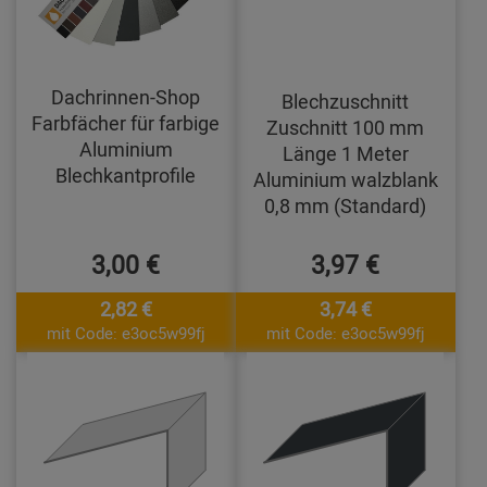
Dachrinnen-Shop
Blechzuschnitt
Farbfächer für farbige
Zuschnitt 100 mm
Aluminium
Länge 1 Meter
Blechkantprofile
Aluminium walzblank
0,8 mm (Standard)
3,00 €
3,97 €
2,82 €
3,74 €
mit Code: e3oc5w99fj
mit Code: e3oc5w99fj