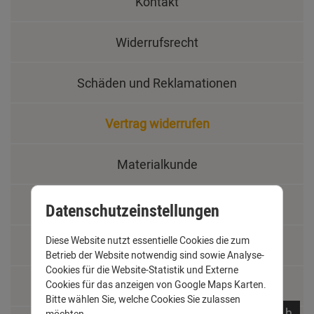
Kontakt
Widerrufsrecht
Schäden und Reklamationen
Vertrag widerrufen
Materialkunde
Fachbegriffe
Datenschutzeinstellungen
Diese Website nutzt essentielle Cookies die zum
Jobs
Betrieb der Website notwendig sind sowie Analyse-
Cookies für die Website-Statistik und Externe
Montage und Installationshilfen
Cookies für das anzeigen von Google Maps Karten.
Bitte wählen Sie, welche Cookies Sie zulassen
noch
10:
33:
55
h
möchten.