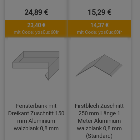
24,89 €
15,29 €
23,40 €
14,37 €
mit Code: yos0uq60fr
mit Code: yos0uq60fr
Fensterbank mit
Firstblech Zuschnitt
Dreikant Zuschnitt 150
250 mm Länge 1
mm Aluminium
Meter Aluminium
walzblank 0,8 mm
walzblank 0,8 mm
(Standard)