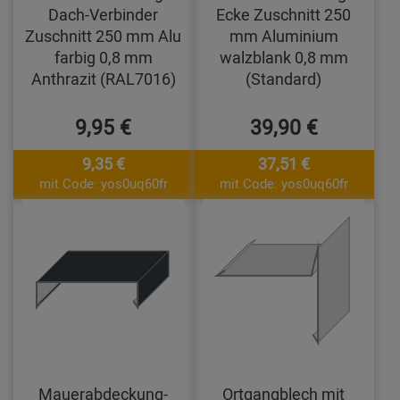
Dach-Verbinder
Ecke Zuschnitt 250
Zuschnitt 250 mm Alu
mm Aluminium
farbig 0,8 mm
walzblank 0,8 mm
Anthrazit (RAL7016)
(Standard)
9,95 €
39,90 €
9,35 €
37,51 €
mit Code: yos0uq60fr
mit Code: yos0uq60fr
Mauerabdeckung-
Ortgangblech mit