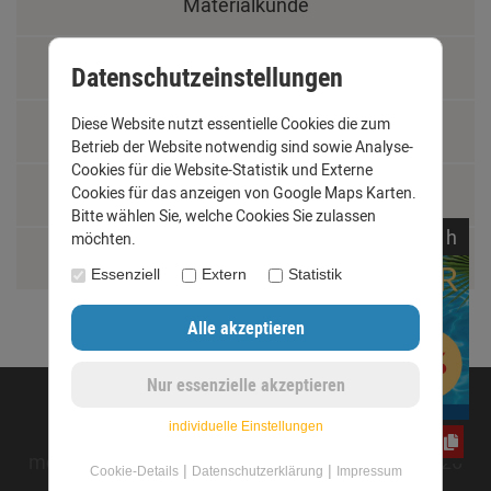
Materialkunde
Fachbegriffe
Datenschutzeinstellungen
Diese Website nutzt essentielle Cookies die zum
Jobs
Betrieb der Website notwendig sind sowie Analyse-
Cookies für die Website-Statistik und Externe
Montage und Installationshilfen
Cookies für das anzeigen von Google Maps Karten.
Bitte wählen Sie, welche Cookies Sie zulassen
noch
07:
57:
54
h
möchten.
Größentabelle
Essenziell
Extern
Statistik
©opyright 2020 - www.dachrinnen-shop.de
individuelle Einstellungen
yos0uq60fr
mod
ified eCommerce Shopsoftware © 2009-2026
|
|
Cookie-Details
Datenschutzerklärung
Impressum