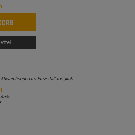
n
KORB
ettel
, Abweichungen im Einzelfall möglich.
H
öbeln
de