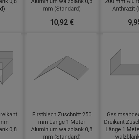
ank 0,8
Aluminium walzblank 0,8
200 mm Alu f
d)
mm (Standard)
Anthrazit 
10,92 €
9,9
reikant
Firstblech Zuschnitt 250
Gesimsabdec
0 mm
mm Länge 1 Meter
Dreikant Zusc
ank 0,8
Aluminium walzblank 0,8
Länge 1 Mete
mm (Standard)
walzblan