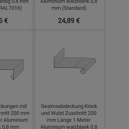
arbig 0,8 mm
Aluminium walzblank 0,8
(RAL7016)
mm (Standard)
5 €
24,89 €
kungen mit
Gesimsabdeckung Knick
hnitt 200 mm
und Wulst Zuschnitt 200
r Aluminium
mm Länge 1 Meter
k 0,8 mm
Aluminium walzblank 0,8