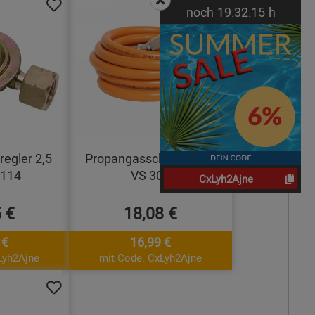
noch
19:
32:
14
h
egler 2,5
Propangasschlauch 3M
 114
VS 300
CxLyh2Ajne
 €
18,08 €
 €
16,99 €
Lyh2Ajne
mit Code: CxLyh2Ajne