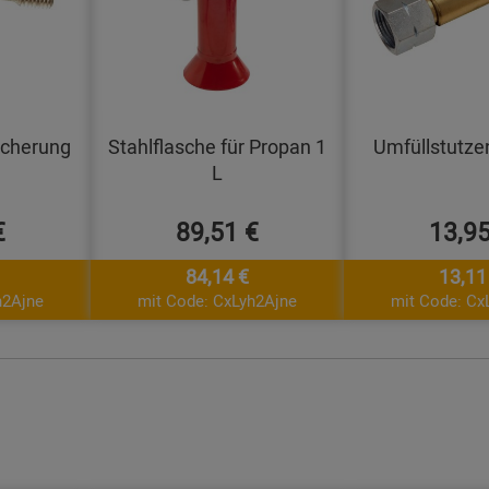
icherung
Stahlflasche für Propan 1
Umfüllstutz
L
€
89,51 €
13,95
84,14 €
13,11
h2Ajne
mit Code: CxLyh2Ajne
mit Code: Cx