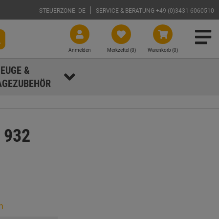
STEUERZONE: DE
SERVICE & BERATUNG +49 (0)3431 6060510
Anmelden
Merkzettel (
0
)
Warenkorb (0)
EUGE &
GEZUBEHÖR
K 932
n