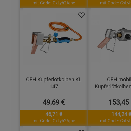
mit Code: CxLyh2Ajne
mit Code: CxLy
CFH Kupferlötkolben KL
CFH mobil
147
Kupferlötkolbe
49,69 €
153,45
46,71 €
144,24 
mit Code: CxLyh2Ajne
mit Code: CxLy