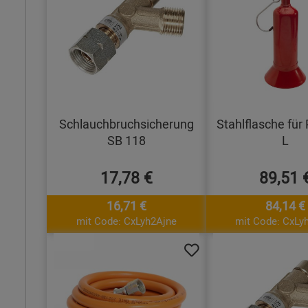
Schlauchbruchsicherung
Stahlflasche für
SB 118
L
17,78 €
89,51 
16,71 €
84,14 €
mit Code: CxLyh2Ajne
mit Code: CxLy