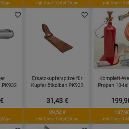
h2Ajne
mit Code: CxLyh2Ajne
mit Code: Cx
er
Ersatzkupferspitze für
Komplett-Wei
n PK932
Kupferlötkolben PK932
Propan 10-tei
 €
31,43 €
199,9
€
29,54 €
187,90
h2Ajne
mit Code: CxLyh2Ajne
mit Code: Cx