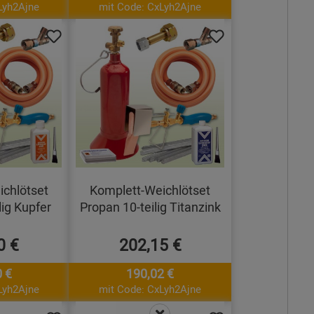
Lyh2Ajne
mit Code: CxLyh2Ajne
chlötset
Komplett-Weichlötset
lig Kupfer
Propan 10-teilig Titanzink
0 €
202,15 €
 €
190,02 €
Lyh2Ajne
mit Code: CxLyh2Ajne