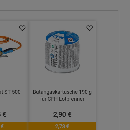
t ST 500
Butangaskartusche 190 g
für CFH Lötbrenner
 €
2,90 €
 €
2,73 €