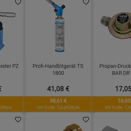
ister PZ
Profi-Handlötgerät TS
Propan-Druckr
1800
BAR DR
€
41,08 €
17,05
38,61 €
16,03
h2Ajne
mit Code: CxLyh2Ajne
mit Code: Cx