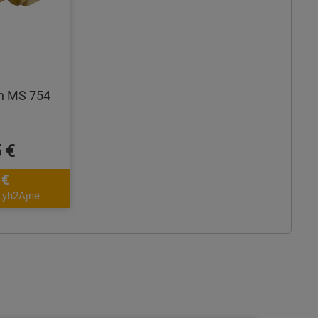
en MS 754
 €
 €
Lyh2Ajne