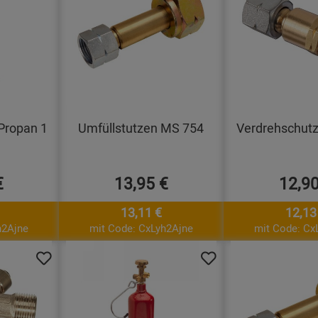
 Propan 1
Umfüllstutzen MS 754
Verdrehschut
€
13,95 €
12,90
13,11 €
12,13
h2Ajne
mit Code: CxLyh2Ajne
mit Code: Cx