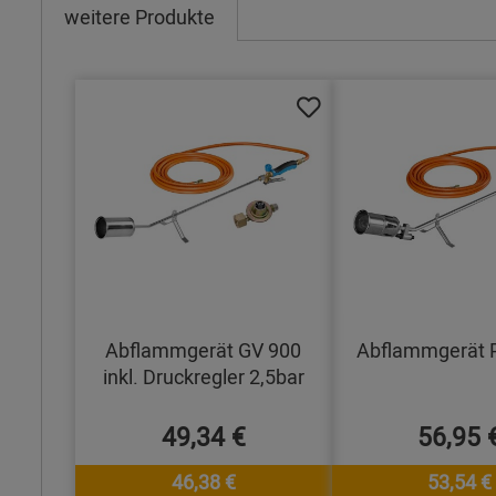
weitere Produkte
Abflammgerät GV 900
Abflammgerät 
inkl. Druckregler 2,5bar
49,34 €
56,95 
46,38 €
53,54 €