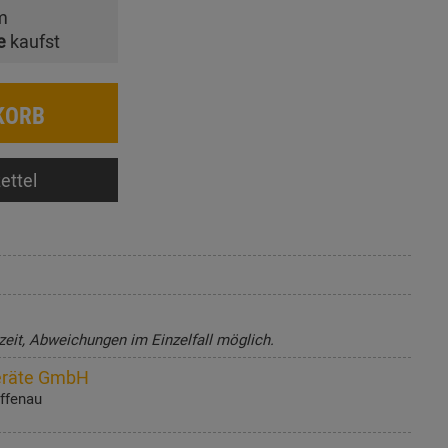
m
e
kaufst
KORB
ettel
zeit, Abweichungen im Einzelfall möglich.
eräte GmbH
Offenau