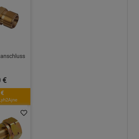
zanschluss
 €
 €
Lyh2Ajne