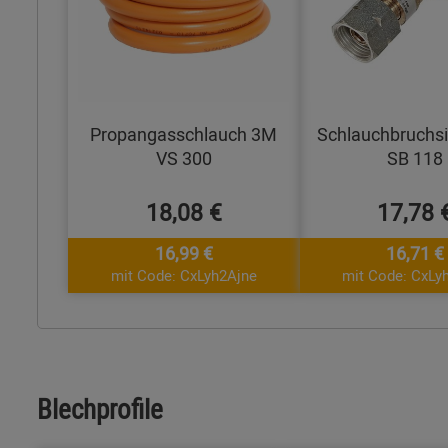
Propangasschlauch 3M
Schlauchbruchs
VS 300
SB 118
18,08 €
17,78 
16,99 €
16,71 €
mit Code: CxLyh2Ajne
mit Code: CxLy
Blechprofile