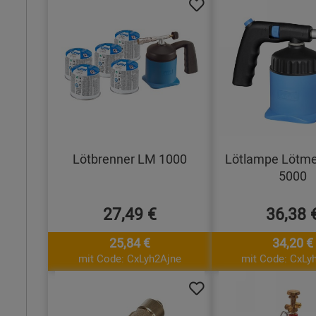
Lötbrenner LM 1000
Lötlampe Lötme
5000
27,49 €
36,38 
25,84 €
34,20 €
mit Code: CxLyh2Ajne
mit Code: CxLy