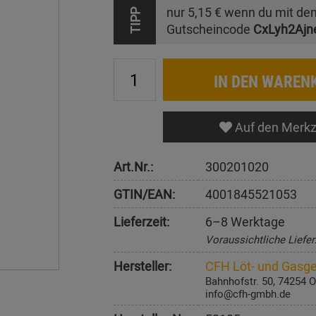
nur
5,15 €
wenn du mit de
TIPP
Gutscheincode
CxLyh2Ajn
IN DEN WAREN
Auf den Merkz
Art.Nr.:
300201020
GTIN/EAN:
4001845521053
Lieferzeit:
6–8 Werktage
Voraussichtliche Liefer
Hersteller:
CFH Löt- und Gasg
Bahnhofstr. 50, 74254 
info@cfh-gmbh.de