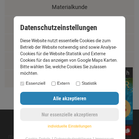
Materialkunde
Fachbegriffe
Datenschutzeinstellungen
Diese Website nutzt essentielle Cookies die zum
Jobs
Betrieb der Website notwendig sind sowie Analyse-
Cookies für die Website-Statistik und Externe
Montage und Installationshilfen
Cookies für das anzeigen von Google Maps Karten.
Bitte wählen Sie, welche Cookies Sie zulassen
noch
02:
52:
52
h
möchten.
Größentabelle
Essenziell
Extern
Statistik
©opyright 2020 - www.dachrinnen-shop.de
individuelle Einstellungen
CxLyh2Ajne
mod
ified eCommerce Shopsoftware © 2009-2026
|
|