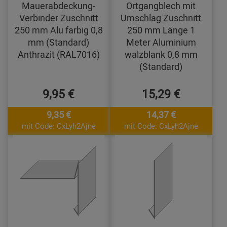
Mauerabdeckung-
Ortgangblech mit
Verbinder Zuschnitt
Umschlag Zuschnitt
250 mm Alu farbig 0,8
250 mm Länge 1
mm (Standard)
Meter Aluminium
Anthrazit (RAL7016)
walzblank 0,8 mm
(Standard)
9,95 €
15,29 €
9,35 €
14,37 €
mit Code: CxLyh2Ajne
mit Code: CxLyh2Ajne