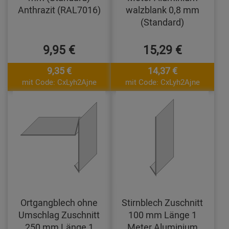
Anthrazit (RAL7016)
walzblank 0,8 mm
(Standard)
9,95 €
15,29 €
9,35 €
14,37 €
mit Code: CxLyh2Ajne
mit Code: CxLyh2Ajne
Ortgangblech ohne
Stirnblech Zuschnitt
Umschlag Zuschnitt
100 mm Länge 1
250 mm Länge 1
Meter Aluminium