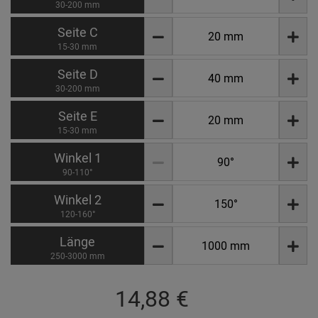
30-200 mm
Seite C
15-30 mm
Seite D
30-200 mm
Seite E
15-30 mm
Winkel 1
90-110°
Winkel 2
120-160°
Länge
250-3000 mm
14,88 €