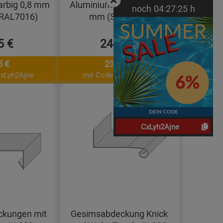
arbig 0,8 mm
Aluminium walzblank 0,8
noch
04:
27:
24
h
(RAL7016)
mm (Standard)
5 €
24,89 €
5 €
23,40 €
CxLyh2Ajne
mit Code: CxLyh2Ajne
CxLyh2Ajne
kungen mit
Gesimsabdeckung Knick