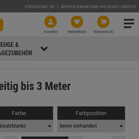
STEUERZONE: DE
SERVICE & BERATUNG +49 (0)3431 6060510
Anmelden
Merkzettel (
0
)
Warenkorb (0)
EUGE &
GEZUBEHÖR
tig bis 3 Meter
Farbe
Farbposition