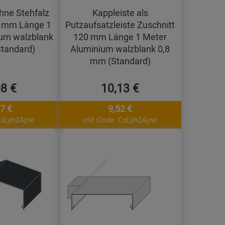
hne Stehfalz
Kappleiste als
0 mm Länge 1
Putzaufsatzleiste Zuschnitt
um walzblank
120 mm Länge 1 Meter
tandard)
Aluminium walzblank 0,8
mm (Standard)
08 €
10,13 €
7 €
9,52 €
CxLyh2Ajne
mit Code: CxLyh2Ajne