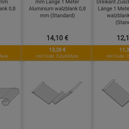
0 mm
mm Länge 1 Meter
Dreikant Zusc
ank 0,8
Aluminium walzblank 0,8
Länge 1 Mete
mm (Standard)
walzblan
(Stan
14,10 €
12,
13,26 €
11,3
Ajne
mit Code: CxLyh2Ajne
mit Code: 