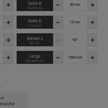
Seite B
50-200 mm
Seite D
10-30 mm
Winkel 2
90-135°
Länge
250-3000 mm
n
em
e
kaufst