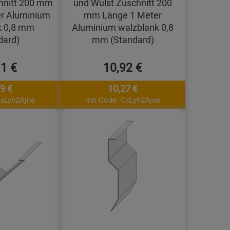
hnitt 200 mm
und Wulst Zuschnitt 200
r Aluminium
mm Länge 1 Meter
k 0,8 mm
Aluminium walzblank 0,8
dard)
mm (Standard)
11 €
10,92 €
9 €
10,27 €
CxLyh2Ajne
mit Code: CxLyh2Ajne