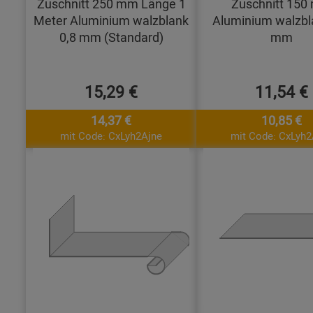
Zuschnitt 250 mm Länge 1
Zuschnitt 15
Meter Aluminium walzblank
Aluminium walzbl
0,8 mm (Standard)
mm
15,29 €
11,54 €
14,37 €
10,85 €
mit Code: CxLyh2Ajne
mit Code: CxLyh2