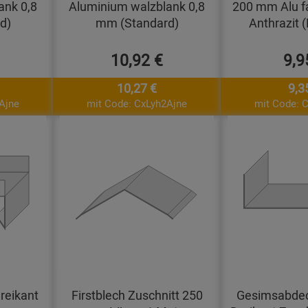
ank 0,8
Aluminium walzblank 0,8
200 mm Alu f
d)
mm (Standard)
Anthrazit 
10,92 €
9,9
10,27 €
9,3
Ajne
mit Code: CxLyh2Ajne
mit Code: 
reikant
Firstblech Zuschnitt 250
Gesimsabdec