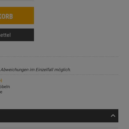
KORB
ettel
, Abweichungen im Einzelfall möglich.
H
öbeln
de