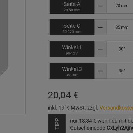
Seite A
20-50 mm
Seite C
50-220 mm
Winkel 1
90-135°
Winkel 3
35-180°
20,04 €
inkl. 19 % MwSt. zzgl.
Versandkoste
nur
18,84 €
wenn du mit d
TIPP
Gutscheincode
CxLyh2Ajn