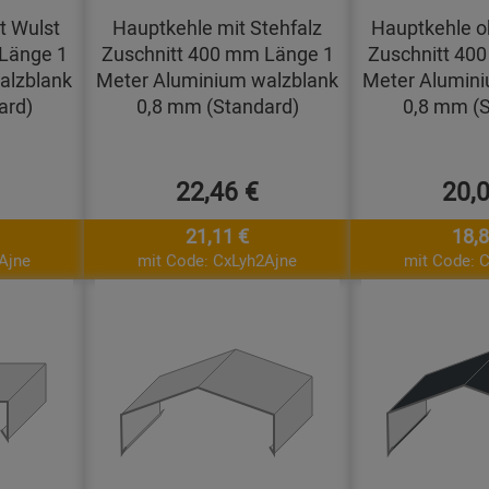
t Wulst
Hauptkehle mit Stehfalz
Hauptkehle o
Länge 1
Zuschnitt 400 mm Länge 1
Zuschnitt 40
alzblank
Meter Aluminium walzblank
Meter Alumini
ard)
0,8 mm (Standard)
0,8 mm (S
22,46 €
20,
21,11 €
18,8
Ajne
mit Code: CxLyh2Ajne
mit Code: 