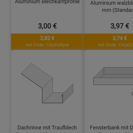
Aluminium Blechkantprofile
Aluminium walzbl
mm (Standar
3,00 €
3,97 €
2,82 €
3,74 €
mit Code: CxLyh2Ajne
mit Code: CxLyh2
Dachrinne mit Traufblech
Fensterbank mit D