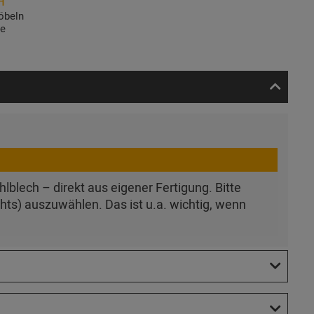
H
öbeln
de
blech – direkt aus eigener Fertigung. Bitte
hts) auszuwählen. Das ist u.a. wichtig, wenn