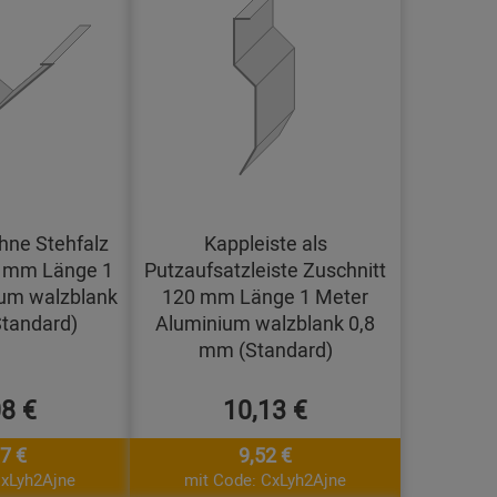
hne Stehfalz
Kappleiste als
0 mm Länge 1
Putzaufsatzleiste Zuschnitt
um walzblank
120 mm Länge 1 Meter
tandard)
Aluminium walzblank 0,8
mm (Standard)
08 €
10,13 €
7 €
9,52 €
CxLyh2Ajne
mit Code: CxLyh2Ajne