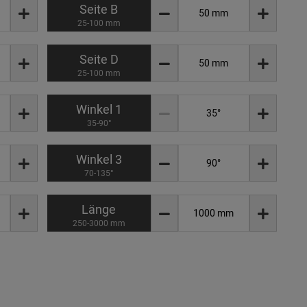
Seite B
25-100 mm
Seite D
25-100 mm
Winkel 1
35-90°
Winkel 3
70-135°
Länge
250-3000 mm