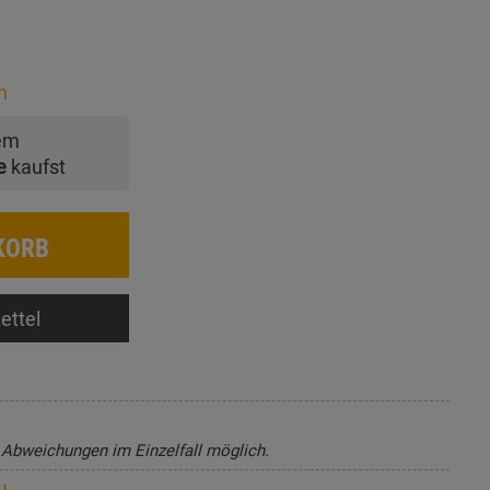
n
em
e
kaufst
KORB
ettel
, Abweichungen im Einzelfall möglich.