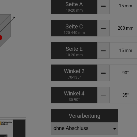
Seite A
10-20 mm
Seite C
120-440 mm
Seite E
10-20 mm
Winkel 2
70-135°
Winkel 4
35-90°
Verarbeitung