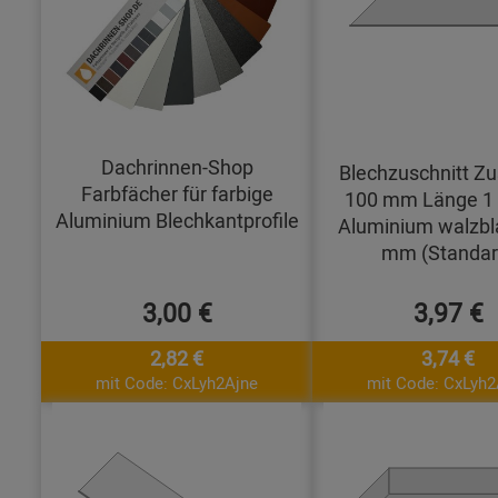
Dachrinnen-Shop
Blechzuschnitt Zu
Farbfächer für farbige
100 mm Länge 1
Aluminium Blechkantprofile
Aluminium walzbl
mm (Standar
3,00 €
3,97 €
2,82 €
3,74 €
mit Code: CxLyh2Ajne
mit Code: CxLyh2