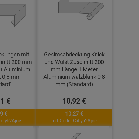
kungen mit
Gesimsabdeckung Knick
hnitt 200 mm
und Wulst Zuschnitt 200
r Aluminium
mm Länge 1 Meter
k 0,8 mm
Aluminium walzblank 0,8
dard)
mm (Standard)
11 €
10,92 €
9 €
10,27 €
CxLyh2Ajne
mit Code: CxLyh2Ajne