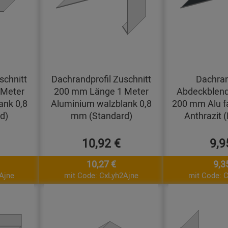
schnitt
Dachrandprofil Zuschnitt
Dachran
 Meter
200 mm Länge 1 Meter
Abdeckblend
ank 0,8
Aluminium walzblank 0,8
200 mm Alu f
d)
mm (Standard)
Anthrazit 
10,92 €
9,9
10,27 €
9,3
Ajne
mit Code: CxLyh2Ajne
mit Code: 