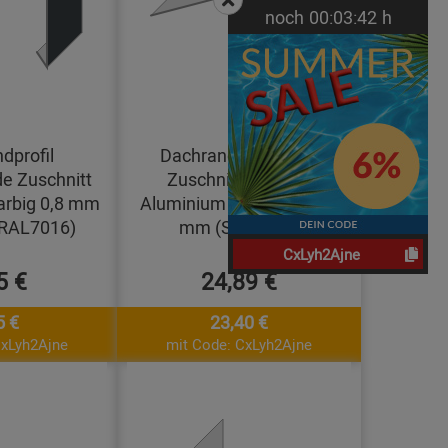
noch
00:
03:
42
h
dprofil
Dachrandprofil Ecke
e Zuschnitt
Zuschnitt 200 mm
arbig 0,8 mm
Aluminium walzblank 0,8
(RAL7016)
mm (Standard)
CxLyh2Ajne
5 €
24,89 €
5 €
23,40 €
CxLyh2Ajne
mit Code: CxLyh2Ajne