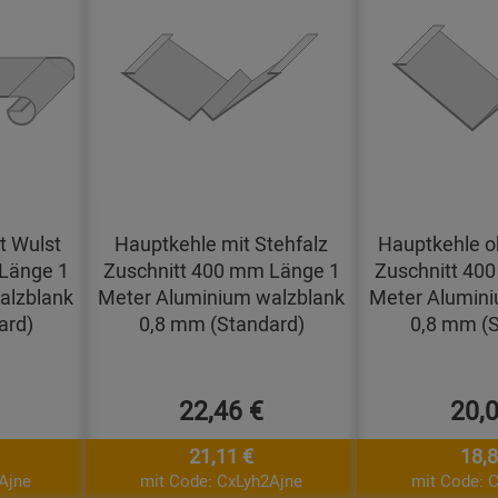
t Wulst
Hauptkehle mit Stehfalz
Hauptkehle o
Länge 1
Zuschnitt 400 mm Länge 1
Zuschnitt 40
alzblank
Meter Aluminium walzblank
Meter Alumini
ard)
0,8 mm (Standard)
0,8 mm (S
22,46 €
20,
21,11 €
18,8
Ajne
mit Code: CxLyh2Ajne
mit Code: 