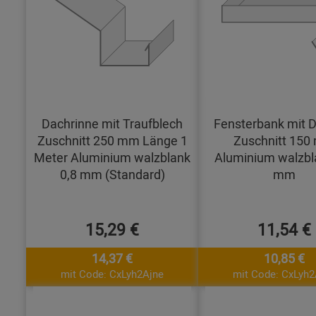
Dachrinne mit Traufblech
Fensterbank mit D
Zuschnitt 250 mm Länge 1
Zuschnitt 15
Meter Aluminium walzblank
Aluminium walzbl
0,8 mm (Standard)
mm
15,29 €
11,54 €
14,37 €
10,85 €
mit Code: CxLyh2Ajne
mit Code: CxLyh2