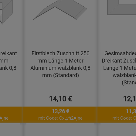
reikant
Firstblech Zuschnitt 250
Gesimsabdec
0 mm
mm Länge 1 Meter
Dreikant Zusc
ank 0,8
Aluminium walzblank 0,8
Länge 1 Mete
mm (Standard)
walzblan
(Stan
14,10 €
12,
13,26 €
11,3
Ajne
mit Code: CxLyh2Ajne
mit Code: 