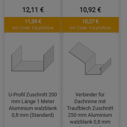
12,11 €
10,92 €
11,39 €
10,27 €
mit Code: CxLyh2Ajne
mit Code: CxLyh2Ajne
U-Profil Zuschnitt 200
Verbinder für
mm Länge 1 Meter
Dachrinne mit
Aluminium walzblank
Traufblech Zuschnitt
0,8 mm (Standard)
250 mm Aluminium
walzblank 0,8 mm