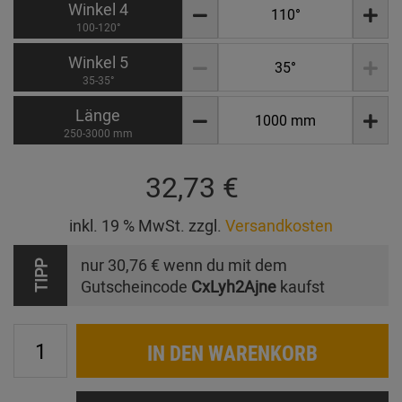
Winkel 4
100-120°
Winkel 5
35-35°
Länge
250-3000 mm
32,73 €
inkl. 19 % MwSt. zzgl.
Versandkosten
nur
30,76 €
wenn du mit dem
TIPP
Gutscheincode
CxLyh2Ajne
kaufst
IN DEN WARENKORB