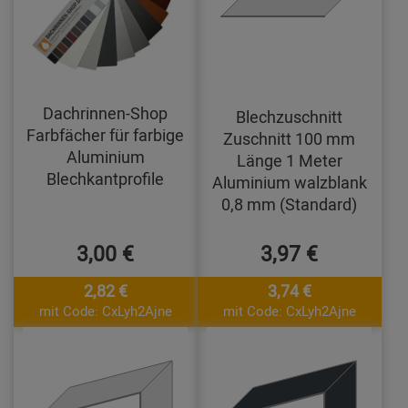
Dachrinnen-Shop
Blechzuschnitt
Farbfächer für farbige
Zuschnitt 100 mm
Aluminium
Länge 1 Meter
Blechkantprofile
Aluminium walzblank
0,8 mm (Standard)
3,00 €
3,97 €
2,82 €
3,74 €
mit Code: CxLyh2Ajne
mit Code: CxLyh2Ajne