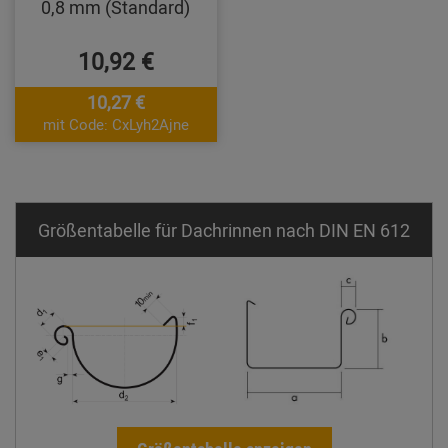
0,8 mm (Standard)
10,92 €
10,27 €
mit Code: CxLyh2Ajne
Größentabelle für Dachrinnen nach DIN EN 612