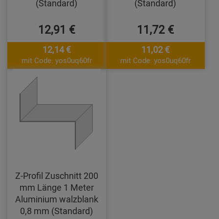
(Standard)
(Standard)
12,91 €
11,72 €
12,14 €
11,02 €
mit Code: yos0uq60fr
mit Code: yos0uq60fr
Z-Profil Zuschnitt 200
mm Länge 1 Meter
Aluminium walzblank
0,8 mm (Standard)