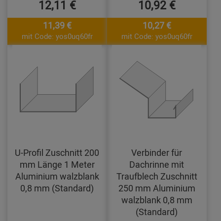
12,11 €
10,92 €
11,39 €
10,27 €
mit Code: yos0uq60fr
mit Code: yos0uq60fr
U-Profil Zuschnitt 200
Verbinder für
mm Länge 1 Meter
Dachrinne mit
Aluminium walzblank
Traufblech Zuschnitt
0,8 mm (Standard)
250 mm Aluminium
walzblank 0,8 mm
(Standard)