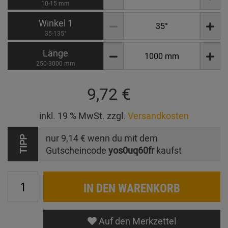
10-15 mm
Winkel 1
35-135°
Länge
250-3000 mm
9,72 €
inkl. 19 % MwSt. zzgl.
Versandkosten
nur
9,14 €
wenn du mit dem
TIPP
Gutscheincode
yos0uq60fr
kaufst
IN DEN WARENKORB
Auf den Merkzettel