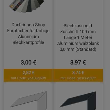
Dachrinnen-Shop
Blechzuschnitt
Farbfächer für farbige
Zuschnitt 100 mm
Aluminium
Länge 1 Meter
Blechkantprofile
Aluminium walzblank
0,8 mm (Standard)
3,00 €
3,97 €
2,82 €
3,74 €
mit Code: yos0uq60fr
mit Code: yos0uq60fr