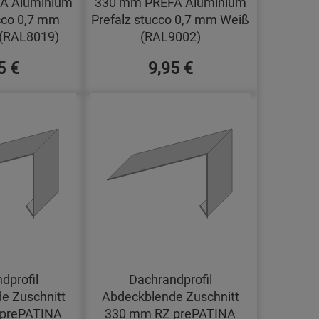
A Aluminium
330 mm PREFA Aluminium
cco 0,7 mm
Prefalz stucco 0,7 mm Weiß
(RAL8019)
(RAL9002)
5 €
9,95 €
dprofil
Dachrandprofil
e Zuschnitt
Abdeckblende Zuschnitt
prePATINA
330 mm RZ prePATINA