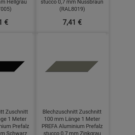
mm Hellgrau
stucco 0,7 mm Nussbraun
005)
(RAL8019)
1 €
7,41 €
tt Zuschnitt
Blechzuschnitt Zuschnitt
ge 1 Meter
100 mm Länge 1 Meter
ium Prefalz
PREFA Aluminium Prefalz
mm Schwarz
stucco 0,7 mm Zinkgrau