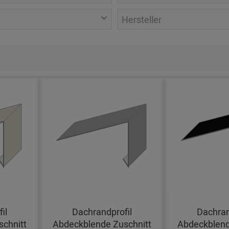
Hersteller
il
Dachrandprofil
Dachran
chnitt
Abdeckblende Zuschnitt
Abdeckblend