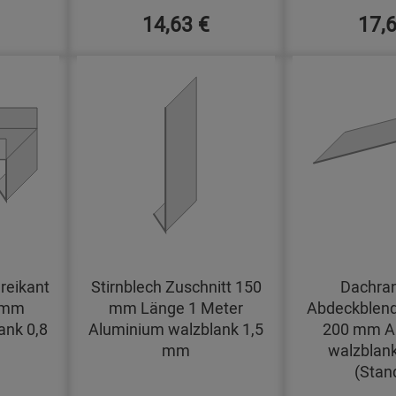
14,63 €
17,
reikant
Stirnblech Zuschnitt 150
Dachran
0 mm
mm Länge 1 Meter
Abdeckblend
ank 0,8
Aluminium walzblank 1,5
200 mm A
mm
walzblan
(Stan