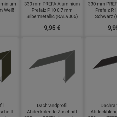
uminium
330 mm PREFA Aluminium
330 mm PREF
mm Weiß
Prefalz P.10 0,7 mm
Prefalz P.
Silbermetallic (RAL9006)
Schwarz (
9,95 €
9,9
il
Dachrandprofil
Dachran
chnitt
Abdeckblende Zuschnitt
Abdeckblend