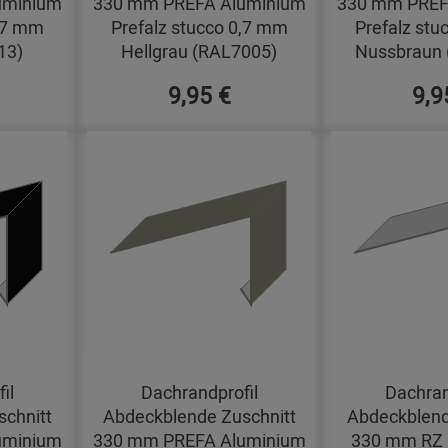
uminium
330 mm PREFA Aluminium
330 mm PREF
0,7 mm
Prefalz stucco 0,7 mm
Prefalz stu
13)
Hellgrau (RAL7005)
Nussbraun 
9,95 €
9,9
il
Dachrandprofil
Dachran
chnitt
Abdeckblende Zuschnitt
Abdeckblend
uminium
330 mm PREFA Aluminium
330 mm RZ 