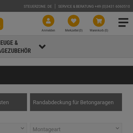
STEUERZONE: DE
SERVICE & BERATUNG +49 (0)3431 6060510
Anmelden
Merkzettel (
0
)
Warenkorb (0)
EUGE &
GEZUBEHÖR
sten
Randabdeckung für Betongaragen
Montageart