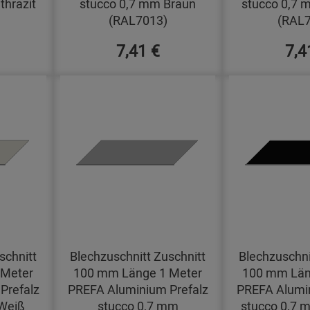
thrazit
stucco 0,7 mm Braun
stucco 0,7 
(RAL7013)
(RAL7
7,41 €
7,4
schnitt
Blechzuschnitt Zuschnitt
Blechzuschni
 Meter
100 mm Länge 1 Meter
100 mm Län
Prefalz
PREFA Aluminium Prefalz
PREFA Alumin
Weiß
stucco 0,7 mm
stucco 0,7 