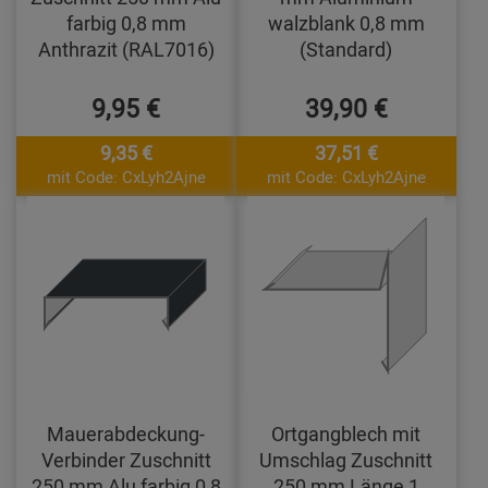
farbig 0,8 mm
walzblank 0,8 mm
Anthrazit (RAL7016)
(Standard)
9,95 €
39,90 €
9,35 €
37,51 €
mit Code: CxLyh2Ajne
mit Code: CxLyh2Ajne
Mauerabdeckung-
Ortgangblech mit
Verbinder Zuschnitt
Umschlag Zuschnitt
250 mm Alu farbig 0,8
250 mm Länge 1