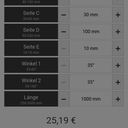
80-150 mm
Seite C
20-60 mm
Seite D
90-250 mm
Seite E
10-15 mm
Winkel 1
35-45°
Winkel 2
35-160°
Länge
250-3000 mm
25,19 €