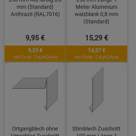
mm (Standard)
Meter Aluminium
Anthrazit (RAL7016)
walzblank 0,8 mm
(Standard)
9,95 €
15,29 €
9,35 €
14,37 €
mit Code: CxLyh2Ajne
mit Code: CxLyh2Ajne
Ortgangblech ohne
Stirnblech Zuschnitt
Umschlag Zuschnitt
100 mm Länge 1