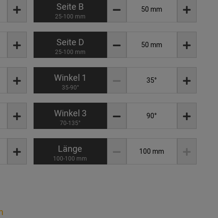
Seite B
25-100 mm
Seite D
25-100 mm
Winkel 1
35-90°
Winkel 3
70-135°
Länge
100-100 mm
n