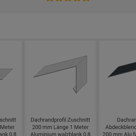
schnitt
Dachrandprofil Zuschnitt
Dachran
 Meter
200 mm Länge 1 Meter
Abdeckblend
ank 0,8
Aluminium walzblank 0,8
200 mm Alu f