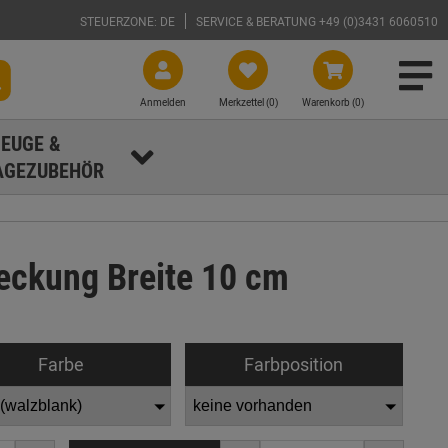
STEUERZONE: DE
SERVICE & BERATUNG +49 (0)3431 6060510
Anmelden
Merkzettel (
0
)
Warenkorb (0)
EUGE &
GEZUBEHÖR
eckung Breite 10 cm
Farbe
Farbposition