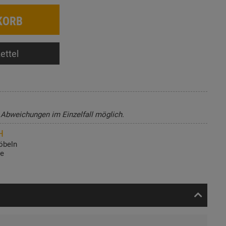
KORB
ettel
, Abweichungen im Einzelfall möglich.
H
öbeln
de