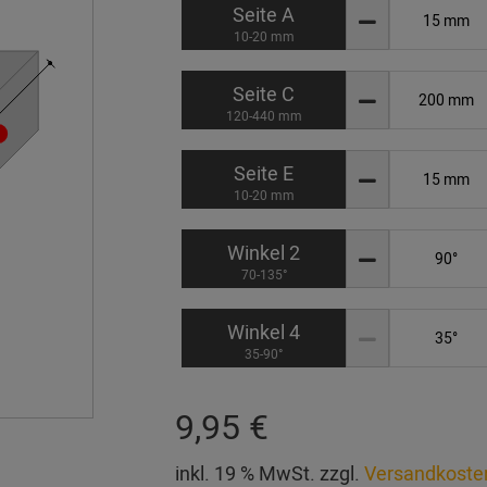
Seite A
10-20 mm
Seite C
120-440 mm
Seite E
10-20 mm
Winkel 2
70-135°
Winkel 4
35-90°
9,95 €
inkl. 19 % MwSt. zzgl.
Versandkoste