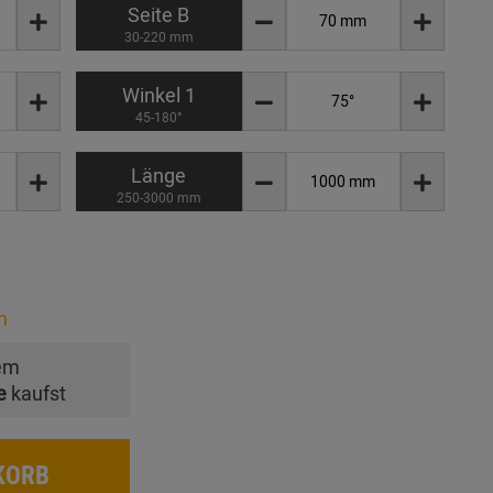
Seite B
30-220 mm
Winkel 1
45-180°
Länge
250-3000 mm
n
em
e
kaufst
KORB