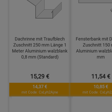
Dachrinne mit Traufblech
Fensterbank mit D
Zuschnitt 250 mm Länge 1
Zuschnitt 15
Meter Aluminium walzblank
Aluminium walzbl
0,8 mm (Standard)
mm
15,29 €
11,54 €
14,37 €
10,85 €
mit Code: CxLyh2Ajne
mit Code: CxLyh2