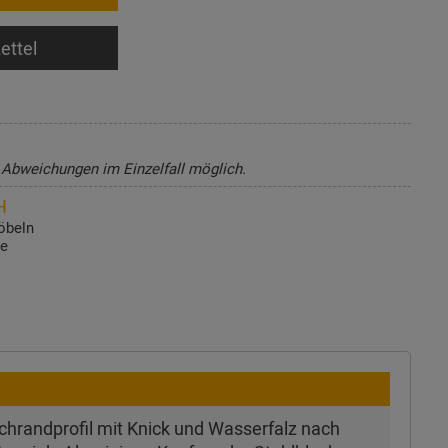
ettel
, Abweichungen im Einzelfall möglich.
H
öbeln
de
achrandprofil mit Knick und Wasserfalz nach