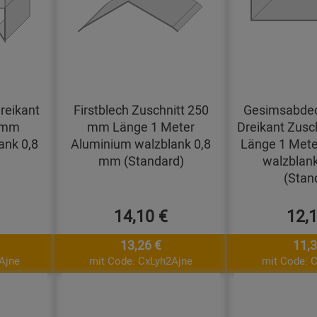
reikant
Firstblech Zuschnitt 250
Gesimsabdec
0 mm
mm Länge 1 Meter
Dreikant Zusc
ank 0,8
Aluminium walzblank 0,8
Länge 1 Mete
mm (Standard)
walzblan
(Stan
14,10 €
12,
13,26 €
11,3
Ajne
mit Code: CxLyh2Ajne
mit Code: 