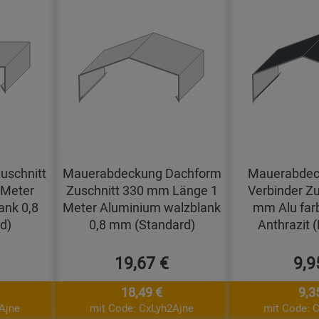
uschnitt
Mauerabdeckung Dachform
Mauerabdec
 Meter
Zuschnitt 330 mm Länge 1
Verbinder Zu
ank 0,8
Meter Aluminium walzblank
mm Alu far
d)
0,8 mm (Standard)
Anthrazit 
19,67 €
9,9
18,49 €
9,3
Ajne
mit Code: CxLyh2Ajne
mit Code: 