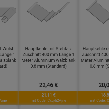
t Wulst
Hauptkehle mit Stehfalz
Hauptkehle o
Länge 1
Zuschnitt 400 mm Länge 1
Zuschnitt 40
alzblank
Meter Aluminium walzblank
Meter Alumini
ard)
0,8 mm (Standard)
0,8 mm (S
22,46 €
20,
21,11 €
18,8
Ajne
mit Code: CxLyh2Ajne
mit Code: 