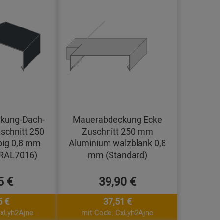
kung-Dach-
Mauerabdeckung Ecke
schnitt 250
Zuschnitt 250 mm
big 0,8 mm
Aluminium walzblank 0,8
(RAL7016)
mm (Standard)
5 €
39,90 €
5 €
37,51 €
CxLyh2Ajne
mit Code: CxLyh2Ajne