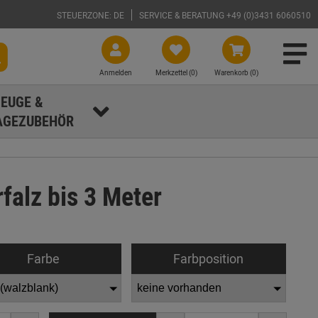
STEUERZONE: DE
SERVICE & BERATUNG +49 (0)3431 6060510
Anmelden
Merkzettel (
0
)
Warenkorb (0)
EUGE &
GEZUBEHÖR
falz bis 3 Meter
Farbe
Farbposition