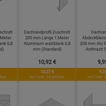
schnitt
Dachrandprofil Zuschnitt
Dachran
 Meter
200 mm Länge 1 Meter
Abdeckblend
ank 0,8
Aluminium walzblank 0,8
200 mm Alu f
d)
mm (Standard)
Anthrazit 
10,92 €
9,9
10,27 €
9,3
Ajne
mit Code: CxLyh2Ajne
mit Code: 