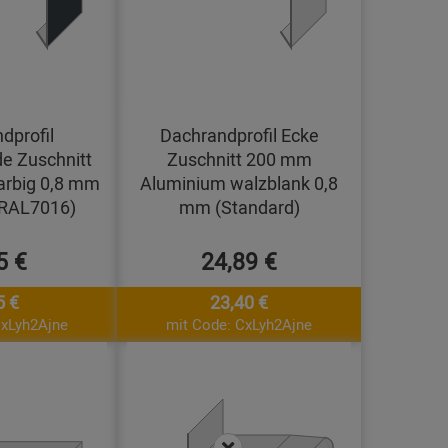
dprofil
Dachrandprofil Ecke
e Zuschnitt
Zuschnitt 200 mm
arbig 0,8 mm
Aluminium walzblank 0,8
(RAL7016)
mm (Standard)
5 €
24,89 €
5 €
23,40 €
CxLyh2Ajne
mit Code: CxLyh2Ajne