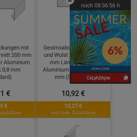
noch
08:
36:
55
h
kungen mit
Gesimsabdeckung Knick
hnitt 200 mm
und Wulst Zuschnitt 200
r Aluminium
mm Länge 1 Meter
k 0,8 mm
Aluminium walzblank 0,8
dard)
mm (Standard)
CxLyh2Ajne
11 €
10,92 €
9 €
10,27 €
CxLyh2Ajne
mit Code: CxLyh2Ajne