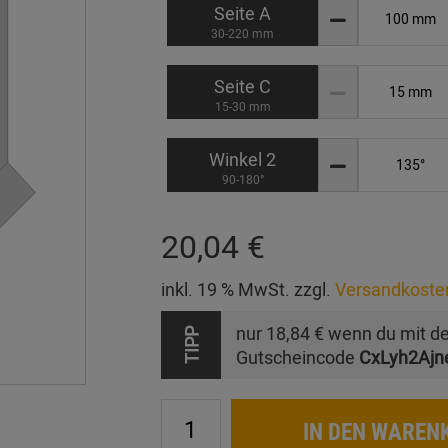
Seite A
30-220 mm
Seite C
15-30 mm
Winkel 2
90-180°
20,04 €
inkl. 19 % MwSt. zzgl.
Versandkoste
nur
18,84 €
wenn du mit d
TIPP
Gutscheincode
CxLyh2Ajn
IN DEN WAREN