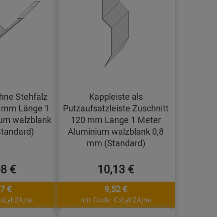
hne Stehfalz
Kappleiste als
0 mm Länge 1
Putzaufsatzleiste Zuschnitt
um walzblank
120 mm Länge 1 Meter
tandard)
Aluminium walzblank 0,8
mm (Standard)
08 €
10,13 €
7 €
9,52 €
CxLyh2Ajne
mit Code: CxLyh2Ajne