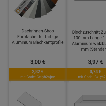
Dachrinnen-Shop
Blechzuschnitt Zu
Farbfächer für farbige
100 mm Länge 1
Aluminium Blechkantprofile
Aluminium walzbl
mm (Standar
3,00 €
3,97 €
2,82 €
3,74 €
mit Code: CxLyh2Ajne
mit Code: CxLyh2