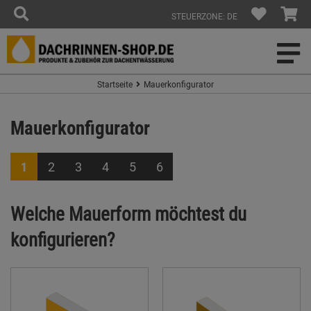
STEUERZONE: DE
Startseite
Mauerkonfigurator
Mauerkonfigurator
1
2
3
4
5
6
Welche Mauerform möchtest du
konfigurieren?