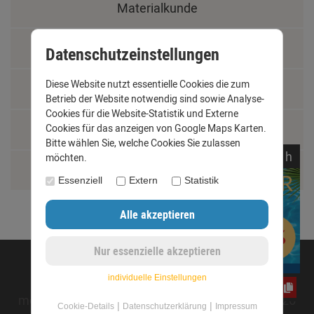
Materialkunde
Fachbegriffe
Datenschutzeinstellungen
Diese Website nutzt essentielle Cookies die zum
Jobs
Betrieb der Website notwendig sind sowie Analyse-
Cookies für die Website-Statistik und Externe
Montage und Installationshilfen
Cookies für das anzeigen von Google Maps Karten.
Bitte wählen Sie, welche Cookies Sie zulassen
noch
17:
20:
24
h
möchten.
Größentabelle
Essenziell
Extern
Statistik
©opyright 2020 - www.dachrinnen-shop.de
individuelle Einstellungen
e3oc5w99fj
mod
ified eCommerce Shopsoftware © 2009-2026
|
|
Cookie-Details
Datenschutzerklärung
Impressum