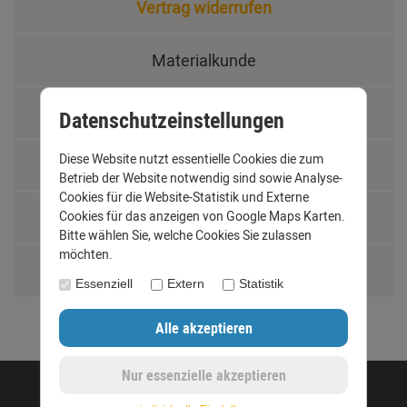
Vertrag widerrufen
Materialkunde
Fachbegriffe
Datenschutzeinstellungen
Diese Website nutzt essentielle Cookies die zum
Jobs
Betrieb der Website notwendig sind sowie Analyse-
Cookies für die Website-Statistik und Externe
Montage und Installationshilfen
Cookies für das anzeigen von Google Maps Karten.
Bitte wählen Sie, welche Cookies Sie zulassen
möchten.
Größentabelle
Essenziell
Extern
Statistik
©opyright 2020 - www.dachrinnen-shop.de