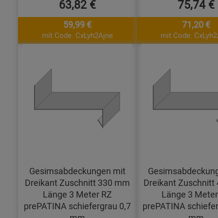
63,82 €
75,74 €
59,99 €
71,20 €
mit Code: CxLyh2Ajne
mit Code: CxLyh2
Gesimsabdeckungen mit
Gesimsabdeckung
Dreikant Zuschnitt 330 mm
Dreikant Zuschnit
Länge 3 Meter RZ
Länge 3 Meter
prePATINA schiefergrau 0,7
prePATINA schiefer
mm
mm