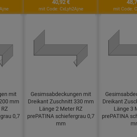
40,92 €
48,7
Ajne
mit Code: CxLyh2Ajne
mit Code: 
en mit
Gesimsabdeckungen mit
Gesimsabdec
t 200 mm
Dreikant Zuschnitt 330 mm
Dreikant Zusc
 RZ
Länge 2 Meter RZ
Länge 3 
grau 0,7
prePATINA schiefergrau 0,7
prePATINA sch
mm
m