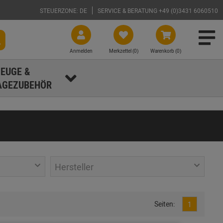
STEUERZONE: DE
SERVICE & BERATUNG +49 (0)3431 6060510
Anmelden
Merkzettel (
0
)
Warenkorb (0)
EUGE &
GEZUBEHÖR
Hersteller
Seiten:
1