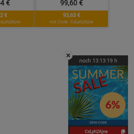
64 €
99,60 €
2 €
93,63 €
CxLyh2Ajne
mit Code: CxLyh2Ajne
noch
13:
13:
18
h
CxLyh2Ajne