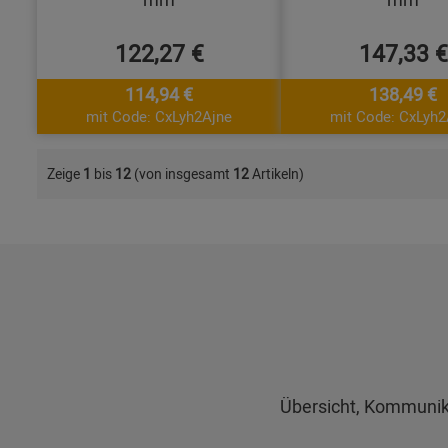
122,27 €
147,33 €
114,94 €
138,49 €
mit Code: CxLyh2Ajne
mit Code: CxLyh2
Zeige
1
bis
12
(von insgesamt
12
Artikeln)
Übersicht, Kommunik