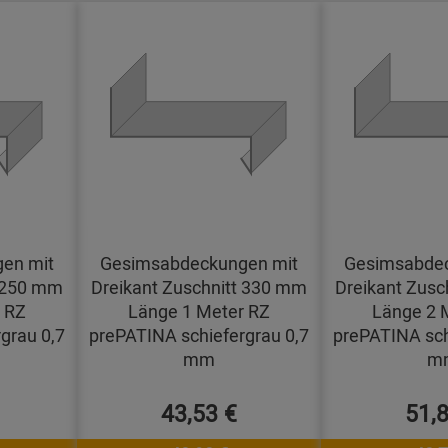
en mit
Gesimsabdeckungen mit
Gesimsabdec
t 250 mm
Dreikant Zuschnitt 330 mm
Dreikant Zusc
 RZ
Länge 1 Meter RZ
Länge 2 
grau 0,7
prePATINA schiefergrau 0,7
prePATINA sch
mm
m
43,53 €
51,