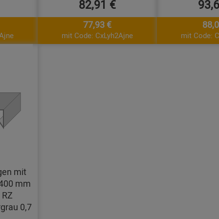
82,91 €
93,
77,93 €
88,0
Ajne
mit Code: CxLyh2Ajne
mit Code: 
en mit
t 400 mm
 RZ
grau 0,7