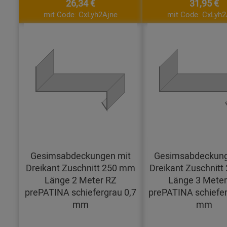
26,34 €
31,95 €
mit Code: CxLyh2Ajne
mit Code: CxLyh2
Gesimsabdeckungen mit
Gesimsabdeckung
Dreikant Zuschnitt 250 mm
Dreikant Zuschnit
Länge 2 Meter RZ
Länge 3 Meter
prePATINA schiefergrau 0,7
prePATINA schiefer
mm
mm