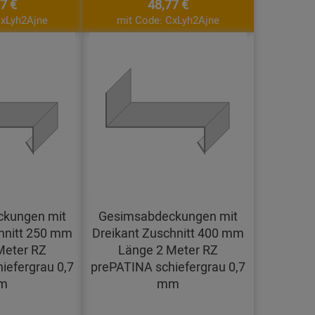
7 €
48,77 €
CxLyh2Ajne
mit Code: CxLyh2Ajne
kungen mit
Gesimsabdeckungen mit
hnitt 250 mm
Dreikant Zuschnitt 400 mm
Meter RZ
Länge 2 Meter RZ
iefergrau 0,7
prePATINA schiefergrau 0,7
m
mm