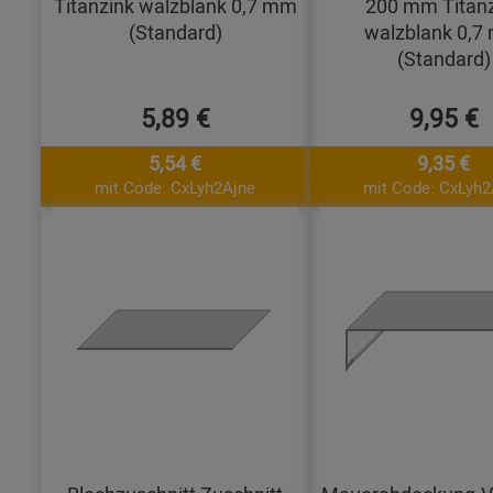
Titanzink walzblank 0,7 mm
200 mm Titanz
(Standard)
walzblank 0,7
(Standard)
5,89 €
9,95 €
5,54 €
9,35 €
mit Code: CxLyh2Ajne
mit Code: CxLyh2