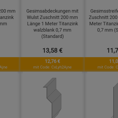
t 200 mm
Gesimsabdeckungen mit
Gesimsstreif
tanzink
Wulst Zuschnitt 200 mm
Zuschnitt 20
 mm
Länge 1 Meter Titanzink
Meter Titanzi
walzblank 0,7 mm
0,7 mm (S
(Standard)
13,58 €
11,
12,76 €
11,0
Ajne
mit Code: CxLyh2Ajne
mit Code: 