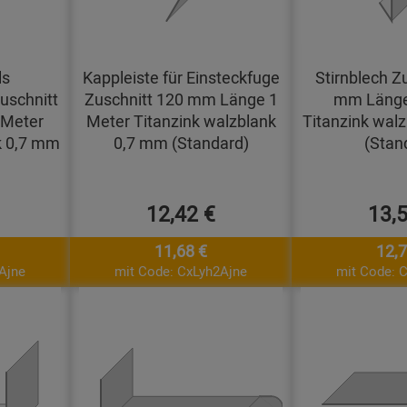
ls
Kappleiste für Einsteckfuge
Stirnblech Z
uschnitt
Zuschnitt 120 mm Länge 1
mm Länge
 Meter
Meter Titanzink walzblank
Titanzink wal
k 0,7 mm
0,7 mm (Standard)
(Stan
12,42 €
13,
11,68 €
12,7
Ajne
mit Code: CxLyh2Ajne
mit Code: 