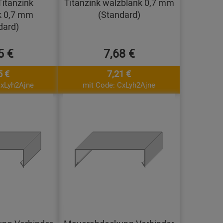
itanzink
Titanzink walzblank 0,7 mm
k 0,7 mm
(Standard)
dard)
5 €
7,68 €
5 €
7,21 €
CxLyh2Ajne
mit Code: CxLyh2Ajne