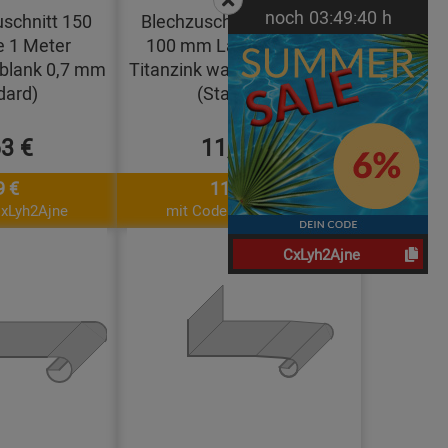
noch
03:
49:
39
h
uschnitt 150
Blechzuschnitt Zuschnitt
 1 Meter
100 mm Länge 2 Meter
zblank 0,7 mm
Titanzink walzblank 0,7 mm
dard)
(Standard)
63 €
11,79 €
9 €
11,09 €
CxLyh2Ajne
mit Code: CxLyh2Ajne
CxLyh2Ajne