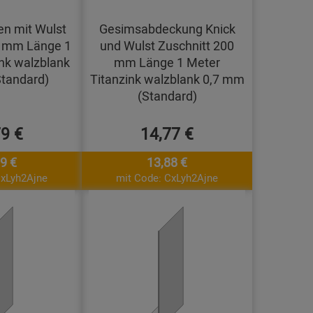
en mit Wulst
Gesimsabdeckung Knick
0 mm Länge 1
und Wulst Zuschnitt 200
nk walzblank
mm Länge 1 Meter
tandard)
Titanzink walzblank 0,7 mm
(Standard)
79 €
14,77 €
9 €
13,88 €
CxLyh2Ajne
mit Code: CxLyh2Ajne