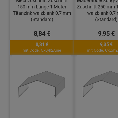
Blechzuschnitt Zuschnitt
Mauerabdeckung-V
150 mm Länge 1 Meter
Zuschnitt 250 mm T
Titanzink walzblank 0,7 mm
walzblank 0,7
(Standard)
(Standard)
8,84 €
9,95 €
8,31 €
9,35 €
mit Code: CxLyh2Ajne
mit Code: CxLyh2