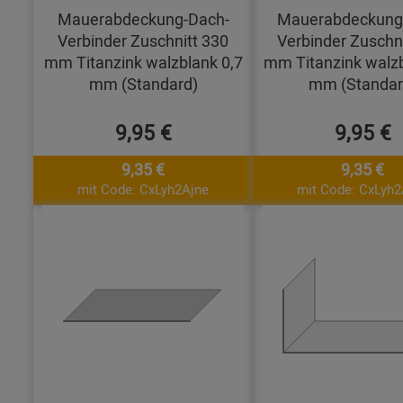
Mauerabdeckung-Dach-
Mauerabdeckung
Verbinder Zuschnitt 330
Verbinder Zuschn
mm Titanzink walzblank 0,7
mm Titanzink walzb
mm (Standard)
mm (Standar
9,95 €
9,95 €
9,35 €
9,35 €
mit Code: CxLyh2Ajne
mit Code: CxLyh2