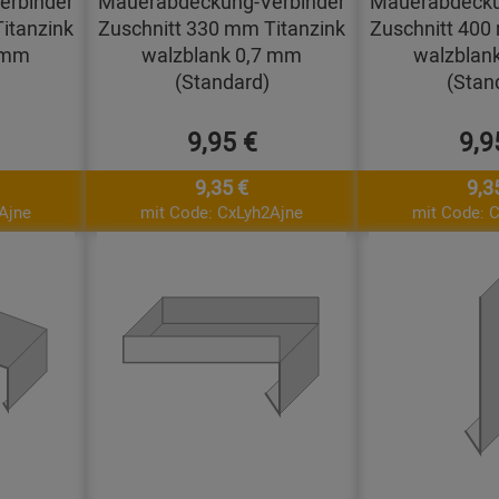
erbinder
Mauerabdeckung-Verbinder
Mauerabdecku
itanzink
Zuschnitt 330 mm Titanzink
Zuschnitt 400
 mm
walzblank 0,7 mm
walzblan
(Standard)
(Stan
9,95 €
9,9
9,35 €
9,3
Ajne
mit Code: CxLyh2Ajne
mit Code: 