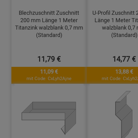
Blechzuschnitt Zuschnitt
U-Profil Zuschnit
200 mm Länge 1 Meter
Länge 1 Meter Ti
Titanzink walzblank 0,7 mm
walzblank 0,7
(Standard)
(Standard)
11,79 €
14,77 €
11,09 €
13,88 €
mit Code: CxLyh2Ajne
mit Code: CxLyh2