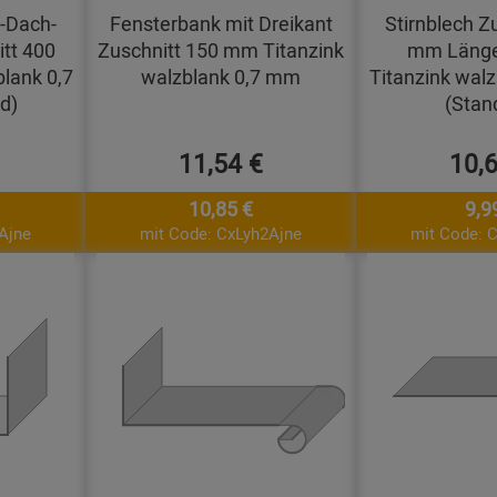
-Dach-
Fensterbank mit Dreikant
Stirnblech Z
itt 400
Zuschnitt 150 mm Titanzink
mm Länge
lank 0,7
walzblank 0,7 mm
Titanzink wal
d)
(Stan
11,54 €
10,
10,85 €
9,9
Ajne
mit Code: CxLyh2Ajne
mit Code: 