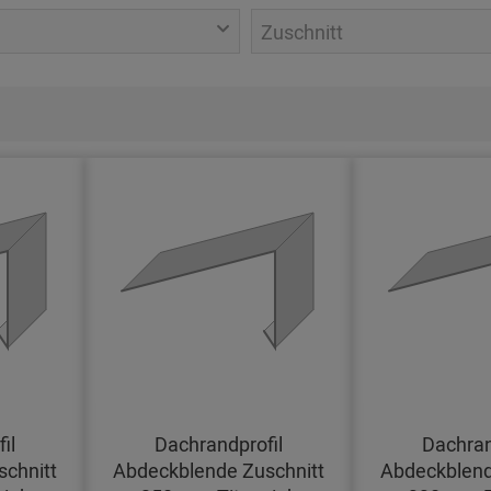
Zuschnitt
il
Dachrandprofil
Dachran
chnitt
Abdeckblende Zuschnitt
Abdeckblend