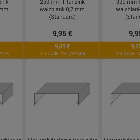
ink
250 mm Titanzink
330 mm T
 mm
walzblank 0,7 mm
walzblan
(Standard)
(Stan
9,95 €
9,9
9,35 €
9,3
Ajne
mit Code: CxLyh2Ajne
mit Code: 