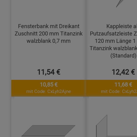
Fensterbank mit Dreikant
Kappleiste a
Zuschnitt 200 mm Titanzink
Putzaufsatzleiste Z
walzblank 0,7 mm
120 mm Länge 1
Titanzink walzblan
(Standard)
11,54 €
12,42 €
10,85 €
11,68 €
mit Code: CxLyh2Ajne
mit Code: CxLyh2