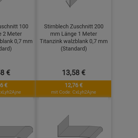
uschnitt 100
Stirnblech Zuschnitt 200
 2 Meter
mm Länge 1 Meter
zblank 0,7 mm
Titanzink walzblank 0,7 mm
dard)
(Standard)
58 €
13,58 €
6 €
12,76 €
CxLyh2Ajne
mit Code: CxLyh2Ajne