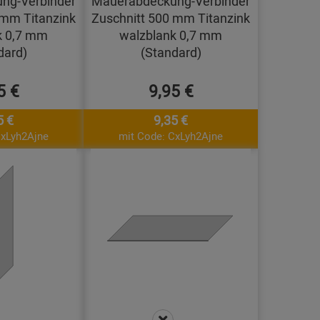
ng-Verbinder
Mauerabdeckung-Verbinder
 mm Titanzink
Zuschnitt 500 mm Titanzink
k 0,7 mm
walzblank 0,7 mm
dard)
(Standard)
5 €
9,95 €
5 €
9,35 €
CxLyh2Ajne
mit Code: CxLyh2Ajne