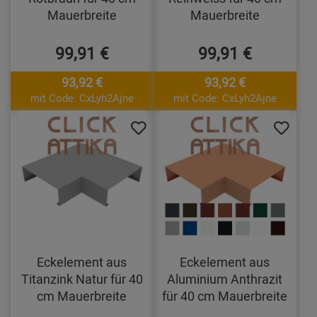
Mauerbreite
Mauerbreite
99,91 €
99,91 €
93,92 €
93,92 €
mit Code: CxLyh2Ajne
mit Code: CxLyh2Ajne
Eckelement aus
Eckelement aus
Titanzink Natur für 40
Aluminium Anthrazit
cm Mauerbreite
für 40 cm Mauerbreite