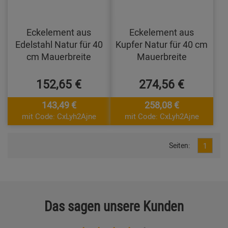
Eckelement aus
Eckelement aus
Edelstahl Natur für 40
Kupfer Natur für 40 cm
cm Mauerbreite
Mauerbreite
152,65 €
274,56 €
143,49 €
258,08 €
mit Code: CxLyh2Ajne
mit Code: CxLyh2Ajne
Seiten:
1
Das sagen unsere Kunden