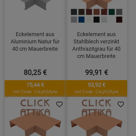
Eckelement aus
Eckelement aus
Aluminium Natur für
Stahlblech verzinkt
40 cm Mauerbreite
Anthrazitgrau für 40
cm Mauerbreite
80,25 €
99,91 €
75,44 €
93,92 €
mit Code: CxLyh2Ajne
mit Code: CxLyh2Ajne