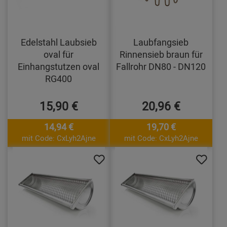
Edelstahl Laubsieb
Laubfangsieb
oval für
Rinnensieb braun für
Einhangstutzen oval
Fallrohr DN80 - DN120
RG400
15,90 €
20,96 €
14,94 €
19,70 €
mit Code: CxLyh2Ajne
mit Code: CxLyh2Ajne