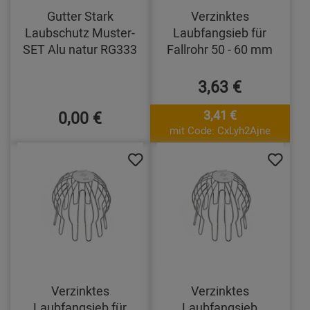
Gutter Stark
Verzinktes
Laubschutz Muster-
Laubfangsieb für
SET Alu natur RG333
Fallrohr 50 - 60 mm
3,63 €
0,00 €
3,41 €
mit Code: CxLyh2Ajne
Verzinktes
Verzinktes
Laubfangsieb für
Laubfangsieb