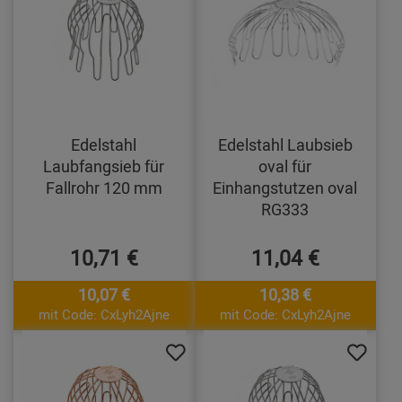
Edelstahl
Edelstahl Laubsieb
Laubfangsieb für
oval für
Fallrohr 120 mm
Einhangstutzen oval
RG333
10,71 €
11,04 €
10,07 €
10,38 €
mit Code: CxLyh2Ajne
mit Code: CxLyh2Ajne