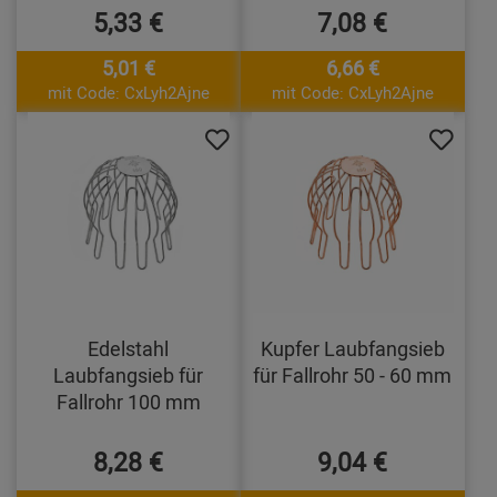
5,33 €
7,08 €
5,01 €
6,66 €
mit Code: CxLyh2Ajne
mit Code: CxLyh2Ajne
Edelstahl
Kupfer Laubfangsieb
Laubfangsieb für
für Fallrohr 50 - 60 mm
Fallrohr 100 mm
8,28 €
9,04 €