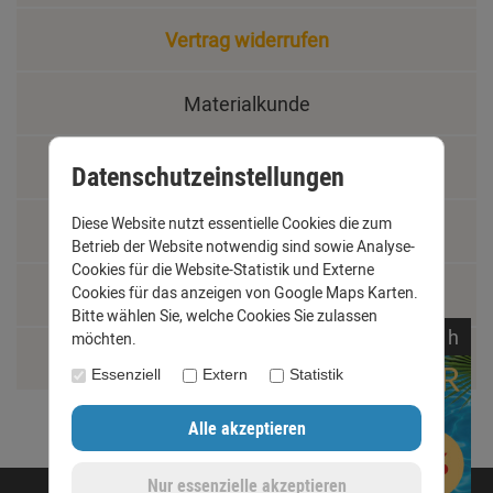
Vertrag widerrufen
Materialkunde
Fachbegriffe
Datenschutzeinstellungen
Diese Website nutzt essentielle Cookies die zum
Jobs
Betrieb der Website notwendig sind sowie Analyse-
Cookies für die Website-Statistik und Externe
Cookies für das anzeigen von Google Maps Karten.
Montage und Installationshilfen
Bitte wählen Sie, welche Cookies Sie zulassen
noch
01:
31:
46
h
möchten.
Größentabelle
Essenziell
Extern
Statistik