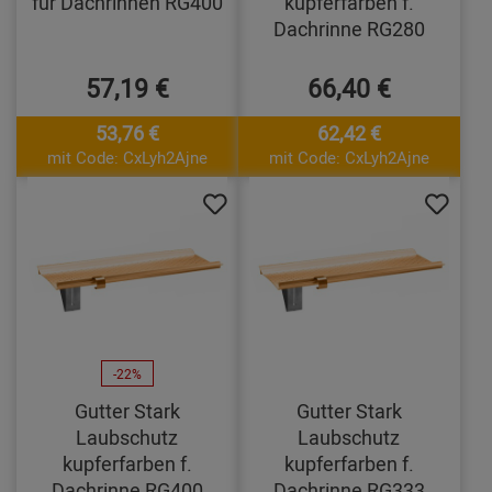
für Dachrinnen RG400
kupferfarben f.
Dachrinne RG280
57,19 €
66,40 €
53,76 €
62,42 €
mit Code: CxLyh2Ajne
mit Code: CxLyh2Ajne
-22%
Gutter Stark
Gutter Stark
Laubschutz
Laubschutz
kupferfarben f.
kupferfarben f.
Dachrinne RG400
Dachrinne RG333