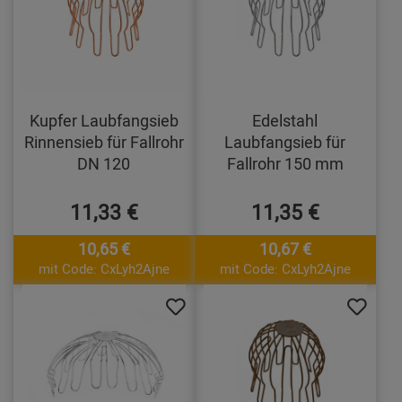
Kupfer Laubfangsieb
Edelstahl
Rinnensieb für Fallrohr
Laubfangsieb für
DN 120
Fallrohr 150 mm
11,33 €
11,35 €
10,65 €
10,67 €
mit Code: CxLyh2Ajne
mit Code: CxLyh2Ajne