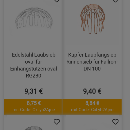
Edelstahl Laubsieb
Kupfer Laubfangsieb
oval für
Rinnensieb für Fallrohr
Einhangstutzen oval
DN 100
RG280
9,31 €
9,40 €
8,75 €
8,84 €
mit Code: CxLyh2Ajne
mit Code: CxLyh2Ajne