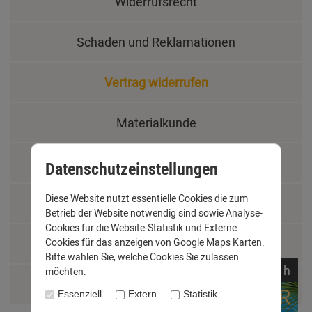
Widerrufsrecht
Schäden und Reklamationen
Vertrag widerrufen
Materialkunde
Fachbegriffe
Datenschutzeinstellungen
Diese Website nutzt essentielle Cookies die zum
Jobs
Betrieb der Website notwendig sind sowie Analyse-
Cookies für die Website-Statistik und Externe
Cookies für das anzeigen von Google Maps Karten.
Montage und Installationshilfen
Bitte wählen Sie, welche Cookies Sie zulassen
noch
16:
56:
01
h
möchten.
Größentabelle
Essenziell
Extern
Statistik