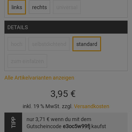
links
rechts
universal
DETAILS
hoch
selbstdichtend
standard
zum einfalzen
Alle Artikelvarianten anzeigen
3,95 €
inkl. 19 % MwSt. zzgl.
Versandkosten
nur
3,71 €
wenn du mit dem
TIPP
Gutscheincode
e3oc5w99fj
kaufst