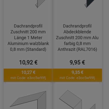
Dachrandprofil
Dachrandprofil
Zuschnitt 200 mm
Abdeckblende
Länge 1 Meter
Zuschnitt 200 mm Alu
Aluminium walzblank
farbig 0,8 mm
0,8 mm (Standard)
Anthrazit (RAL7016)
10,92 €
9,95 €
10,27 €
9,35 €
mit Code: e3oc5w99fj
mit Code: e3oc5w99fj