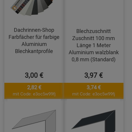
Dachrinnen-Shop
Blechzuschnitt
Farbfächer für farbige
Zuschnitt 100 mm
Aluminium
Länge 1 Meter
Blechkantprofile
Aluminium walzblank
0,8 mm (Standard)
3,00 €
3,97 €
2,82 €
3,74 €
mit Code: e3oc5w99fj
mit Code: e3oc5w99fj