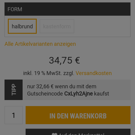
FORM
halbrund
kastenform
Alle Artikelvarianten anzeigen
34,75 €
inkl. 19 % MwSt. zzgl.
Versandkosten
nur
32,66 €
wenn du mit dem
TIPP
Gutscheincode
CxLyh2Ajne
kaufst
IN DEN WARENKORB