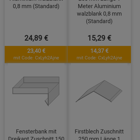
0,8 mm (Standard)
Meter Aluminium
walzblank 0,8 mm
(Standard)
24,89 €
15,29 €
23,40 €
14,37 €
mit Code: CxLyh2Ajne
mit Code: CxLyh2Ajne
Fensterbank mit
Firstblech Zuschnitt
Dreikant Zuschnitt 150
250 mm Länge 1