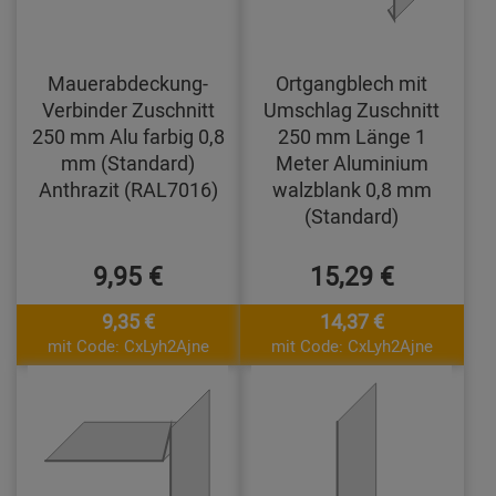
Mauerabdeckung-
Ortgangblech mit
Verbinder Zuschnitt
Umschlag Zuschnitt
250 mm Alu farbig 0,8
250 mm Länge 1
mm (Standard)
Meter Aluminium
Anthrazit (RAL7016)
walzblank 0,8 mm
(Standard)
9,95 €
15,29 €
9,35 €
14,37 €
mit Code: CxLyh2Ajne
mit Code: CxLyh2Ajne