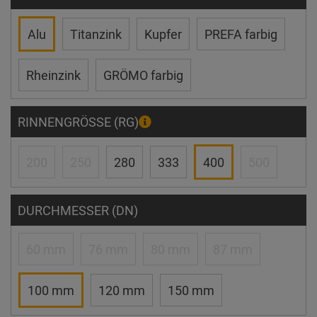
Alu
Titanzink
Kupfer
PREFA farbig
Rheinzink
GRÖMO farbig
RINNENGRÖSSE (RG)
200
250
280
333
400
500
DURCHMESSER (DN)
60 mm
76 mm
80 mm
87 mm
100 mm
120 mm
150 mm