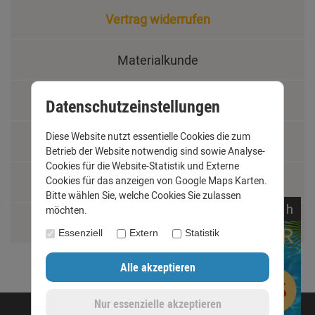
Vertrag widerrufen
Materialkunde
Fachbegriffe
Datenschutzeinstellungen
Diese Website nutzt essentielle Cookies die zum
Jobs
Betrieb der Website notwendig sind sowie Analyse-
Cookies für die Website-Statistik und Externe
Cookies für das anzeigen von Google Maps Karten.
Montage und Installationshilfen
Bitte wählen Sie, welche Cookies Sie zulassen
noch
06:
34:
13
h
möchten.
Größentabelle
Essenziell
Extern
Statistik