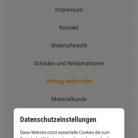
Impressum
Kontakt
Widerrufsrecht
Schäden und Reklamationen
Vertrag widerrufen
Materialkunde
Fachbegriffe
Datenschutzeinstellungen
Diese Website nutzt essentielle Cookies die zum
Jobs