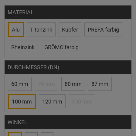
MATERIAL
Alu
Titanzink
Kupfer
PREFA farbig
Rheinzink
GRÖMO farbig
DURCHMESSER (DN)
60 mm
76 mm
80 mm
87 mm
100 mm
120 mm
150 mm
WINKEL