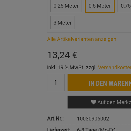
0,25 Meter
0,5 Meter
0,75
3 Meter
Alle Artikelvarianten anzeigen
13,24 €
inkl. 19 % MwSt. zzgl.
Versandkoste
IN DEN WAREN
Auf den Merkz
Art.Nr.:
10030906002
Lieferzeit:
6-8 Tage (Mo-Fr)