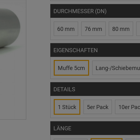
DURCHMESSER (DN)
60 mm
76 mm
80 mm
EIGENSCHAFTEN
Muffe 5cm
Lang-/Schiebemu
DETAILS
1 Stück
5er Pack
10er Pa
LÄNGE