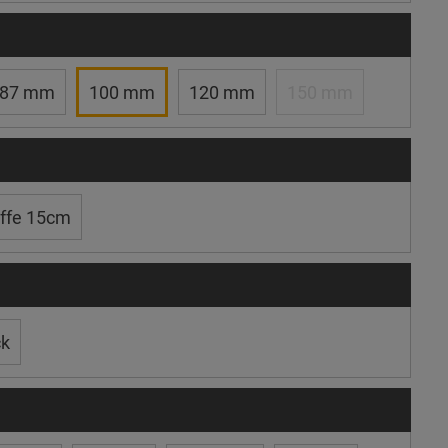
87 mm
100 mm
120 mm
150 mm
ffe 15cm
ck