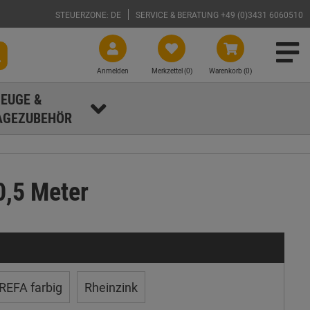
STEUERZONE: DE
SERVICE & BERATUNG +49 (0)3431 6060510
Anmelden
Merkzettel (
0
)
Warenkorb (0)
EUGE &
GEZUBEHÖR
0,5 Meter
REFA farbig
Rheinzink