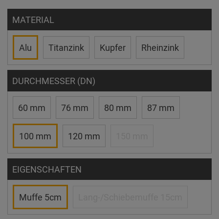
MATERIAL
Alu
Titanzink
Kupfer
Rheinzink
DURCHMESSER (DN)
60 mm
76 mm
80 mm
87 mm
100 mm
120 mm
150 mm
EIGENSCHAFTEN
Muffe 5cm
Lang-/Schiebemuffe 15cm