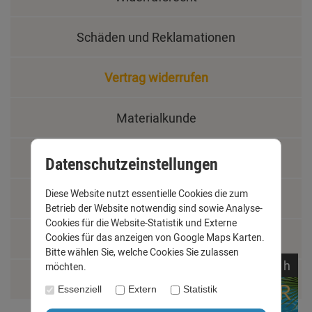
Schäden und Reklamationen
Vertrag widerrufen
Materialkunde
Fachbegriffe
Datenschutzeinstellungen
Diese Website nutzt essentielle Cookies die zum
Jobs
Betrieb der Website notwendig sind sowie Analyse-
Cookies für die Website-Statistik und Externe
Cookies für das anzeigen von Google Maps Karten.
Montage und Installationshilfen
Bitte wählen Sie, welche Cookies Sie zulassen
noch
00:
49:
59
h
möchten.
Größentabelle
Essenziell
Extern
Statistik