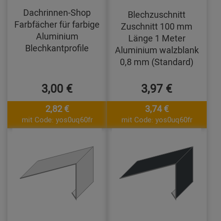
Dachrinnen-Shop
Blechzuschnitt
Farbfächer für farbige
Zuschnitt 100 mm
Aluminium
Länge 1 Meter
Blechkantprofile
Aluminium walzblank
0,8 mm (Standard)
3,00 €
3,97 €
2,82 €
3,74 €
mit Code: yos0uq60fr
mit Code: yos0uq60fr