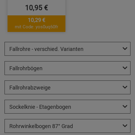
10,95 €
10,29 €
mit Code: yos0uq60fr
Fallrohre - verschied. Varianten
Fallrohrbögen
Fallrohrabzweige
Sockelknie - Etagenbogen
Rohrwinkelbogen 87° Grad