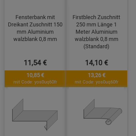
Fensterbank mit
Firstblech Zuschnitt
Dreikant Zuschnitt 150
250 mm Länge 1
mm Aluminium
Meter Aluminium
walzblank 0,8 mm
walzblank 0,8 mm
(Standard)
11,54 €
14,10 €
10,85 €
13,26 €
mit Code: yos0uq60fr
mit Code: yos0uq60fr