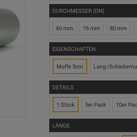
DURCHMESSER (DN)
60 mm
76 mm
80 mm
EIGENSCHAFTEN
Muffe 5cm
Lang-/Schiebemu
DETAILS
1 Stück
5er Pack
10er Pa
LÄNGE