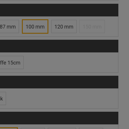
87 mm
100 mm
120 mm
150 mm
ffe 15cm
ck