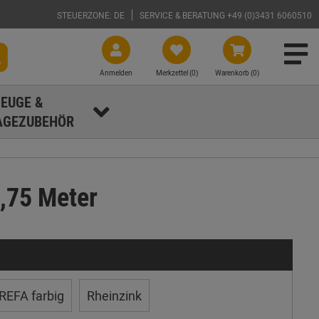
STEUERZONE: DE
SERVICE & BERATUNG +49 (0)3431 6060510
Anmelden
Merkzettel (
0
)
Warenkorb (0)
EUGE &
GEZUBEHÖR
,75 Meter
REFA farbig
Rheinzink