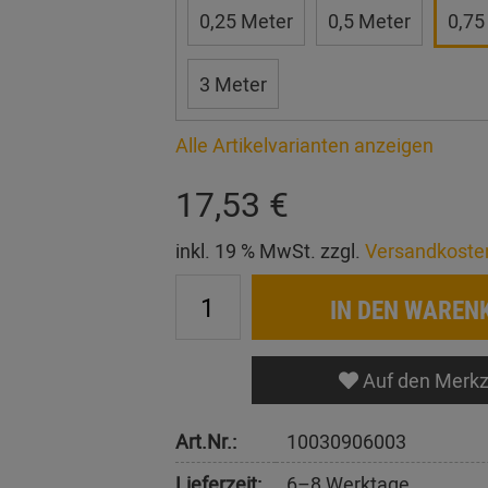
0,25 Meter
0,5 Meter
0,75
3 Meter
Alle Artikelvarianten anzeigen
17,53 €
inkl. 19 % MwSt. zzgl.
Versandkoste
IN DEN WAREN
Auf den Merkz
Art.Nr.:
10030906003
Lieferzeit:
6–8 Werktage