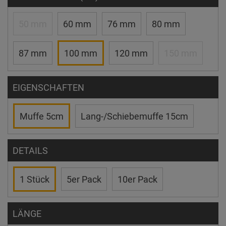
50 mm
60 mm
76 mm
80 mm
87 mm
100 mm
120 mm
150 mm
EIGENSCHAFTEN
Muffe 5cm
Lang-/Schiebemuffe 15cm
DETAILS
1 Stück
5er Pack
10er Pack
LÄNGE