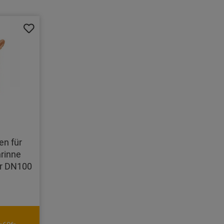
en für
rinne
hr DN100