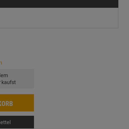
n
dem
r
kaufst
KORB
ettel