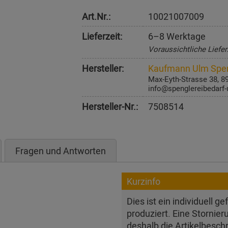
Art.Nr.:
10021007009
Lieferzeit:
6–8 Werktage
Voraussichtliche Liefer
Hersteller:
Kaufmann Ulm Spen
Max-Eyth-Strasse 38, 
info@spenglereibedarf-
Hersteller-Nr.:
7508514
Fragen und Antworten
Kurzinfo
Dies ist ein individuell g
produziert. Eine Stornier
deshalb die Artikelbesch