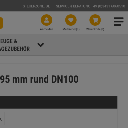
STEUERZONE: DE
SERVICE & BERATUNG +49 (0)3431 6060510
Anmelden
Merkzettel (
0
)
Warenkorb (0)
EUGE &
GEZUBEHÖR
1195 mm rund DN100
k