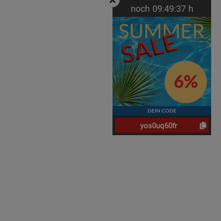
noch
09:
49:
36
h
yos0uq60fr