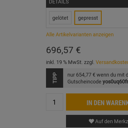
DETAILS
gelötet
gepresst
Alle Artikelvarianten anzeigen
696,57 €
inkl. 19 % MwSt. zzgl.
Versandkoste
nur
654,77 €
wenn du mit 
TIPP
Gutscheincode
yos0uq60f
IN DEN WAREN
Auf den Merkz