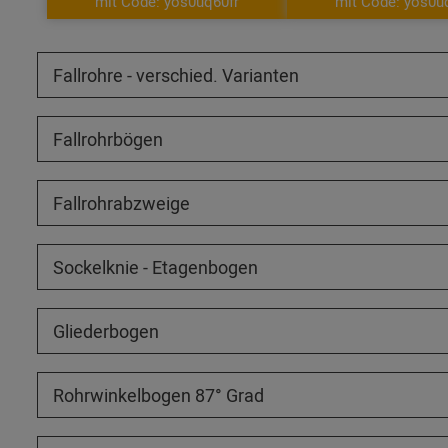
mit Code: yos0uq60fr
mit Code: yos0u
Fallrohre - verschied. Varianten
Fallrohrbögen
Fallrohrabzweige
Sockelknie - Etagenbogen
Gliederbogen
Rohrwinkelbogen 87° Grad