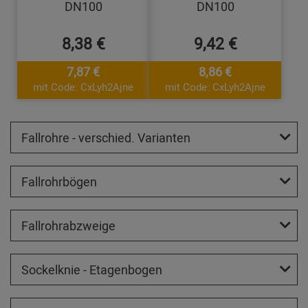
DN100
DN100
8,38 €
9,42 €
7,87 €
8,86 €
mit Code: CxLyh2Ajne
mit Code: CxLyh2Ajne
Fallrohre - verschied. Varianten
Fallrohrbögen
Fallrohrabzweige
Sockelknie - Etagenbogen