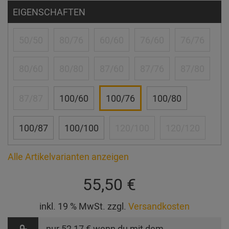
EIGENSCHAFTEN
50/50
80/76
60/60
76/60
76/76
80/60
80/80
87/60
87/76
87/80
87/87
100/60
100/76
100/80
100/87
100/100
120/100
120/120
Alle Artikelvarianten anzeigen
55,50 €
inkl. 19 % MwSt. zzgl.
Versandkosten
nur
52,17 €
wenn du mit dem