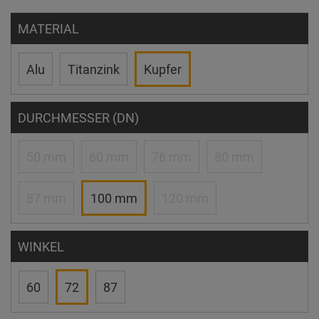
MATERIAL
Alu
Titanzink
Kupfer
DURCHMESSER (DN)
50 mm
60 mm
76 mm
80 mm
87 mm
100 mm
120 mm
WINKEL
60
72
87