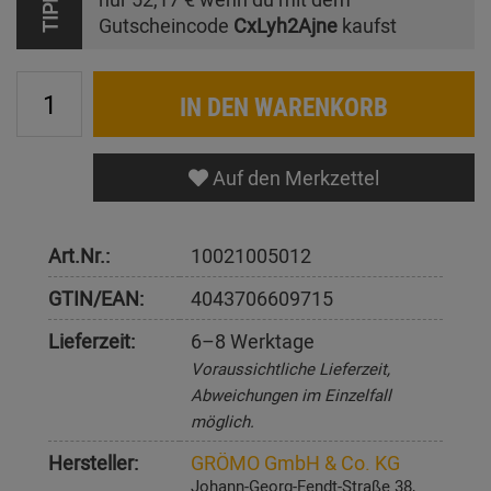
TIPP
Gutscheincode
CxLyh2Ajne
kaufst
IN DEN WARENKORB
Auf den Merkzettel
Art.Nr.:
10021005012
GTIN/EAN:
4043706609715
Lieferzeit:
6–8 Werktage
Voraussichtliche Lieferzeit,
Abweichungen im Einzelfall
möglich.
Hersteller:
GRÖMO GmbH & Co. KG
Johann-Georg-Fendt-Straße 38,