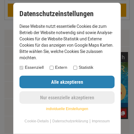
Berechnen
Datenschutzeinstellungen
Diese Website nutzt essentielle Cookies die zum
Betrieb der Website notwendig sind sowie Analyse-
Zahlung & Versand
Cookies für die Website-Statistik und Externe
Cookies für das anzeigen von Google Maps Karten.
Bitte wählen Sie, welche Cookies Sie zulassen
Datenschutz
noch
17:
01:
33
h
möchten.
Essenziell
Extern
Statistik
AGB
Impressum
Kontakt
individuelle Einstellungen
CxLyh2Ajne
|
|
Cookie-Details
Datenschutzerklärung
Impressum
Widerrufsrecht