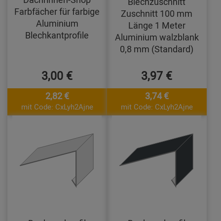
Blechzuschnitt
Farbfächer für farbige
Zuschnitt 100 mm
Aluminium
Länge 1 Meter
Blechkantprofile
Aluminium walzblank
0,8 mm (Standard)
3,00 €
3,97 €
2,82 €
3,74 €
mit Code: CxLyh2Ajne
mit Code: CxLyh2Ajne