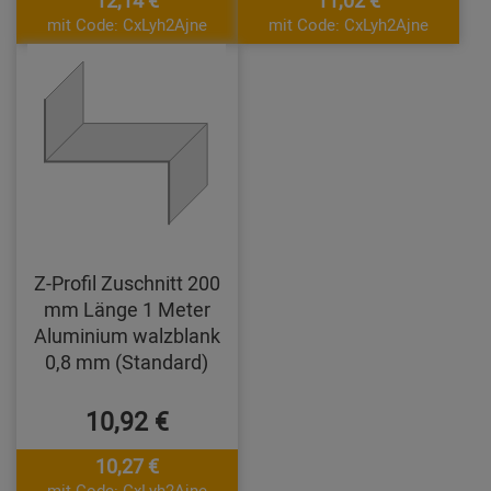
mit Code: CxLyh2Ajne
mit Code: CxLyh2Ajne
Z-Profil Zuschnitt 200
mm Länge 1 Meter
Aluminium walzblank
0,8 mm (Standard)
10,92 €
10,27 €
mit Code: CxLyh2Ajne