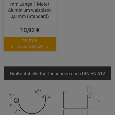
mm Länge 1 Meter
Aluminium walzblank
0,8 mm (Standard)
10,92 €
10,27 €
mit Code: CxLyh2Ajne
Größentabelle für Dachrinnen nach DIN EN 612