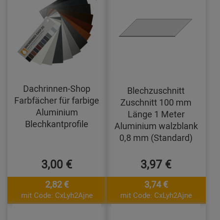
Dachrinnen-Shop
Blechzuschnitt
Farbfächer für farbige
Zuschnitt 100 mm
Aluminium
Länge 1 Meter
Blechkantprofile
Aluminium walzblank
0,8 mm (Standard)
3,00 €
3,97 €
2,82 €
3,74 €
mit Code: CxLyh2Ajne
mit Code: CxLyh2Ajne