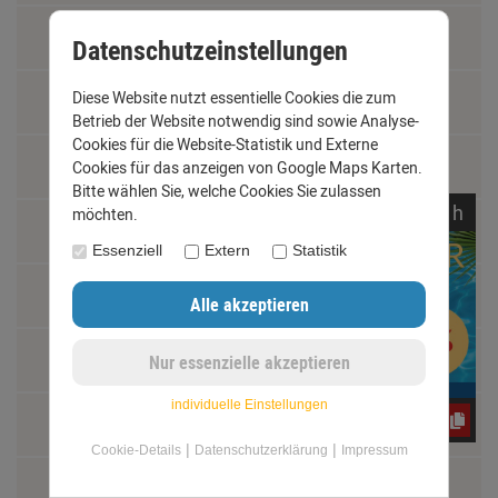
Impressum
Datenschutzeinstellungen
Diese Website nutzt essentielle Cookies die zum
Kontakt
Betrieb der Website notwendig sind sowie Analyse-
Cookies für die Website-Statistik und Externe
Widerrufsrecht
Cookies für das anzeigen von Google Maps Karten.
Bitte wählen Sie, welche Cookies Sie zulassen
noch
14:
09:
01
h
möchten.
Schäden und Reklamationen
Essenziell
Extern
Statistik
Vertrag widerrufen
Materialkunde
individuelle Einstellungen
CxLyh2Ajne
Fachbegriffe
|
|
Cookie-Details
Datenschutzerklärung
Impressum
Jobs