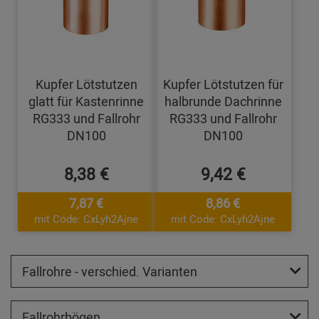
Kupfer Lötstutzen
Kupfer Lötstutzen für
glatt für Kastenrinne
halbrunde Dachrinne
RG333 und Fallrohr
RG333 und Fallrohr
DN100
DN100
8,38 €
9,42 €
7,87 €
8,86 €
mit Code: CxLyh2Ajne
mit Code: CxLyh2Ajne
Fallrohre - verschied. Varianten
Fallrohrbögen