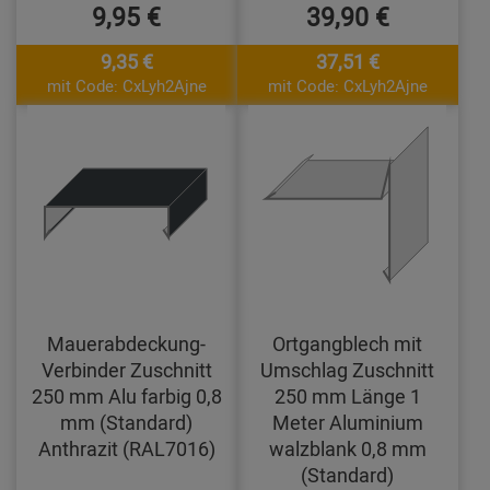
9,95 €
39,90 €
9,35 €
37,51 €
mit Code: CxLyh2Ajne
mit Code: CxLyh2Ajne
Mauerabdeckung-
Ortgangblech mit
Verbinder Zuschnitt
Umschlag Zuschnitt
250 mm Alu farbig 0,8
250 mm Länge 1
mm (Standard)
Meter Aluminium
Anthrazit (RAL7016)
walzblank 0,8 mm
(Standard)