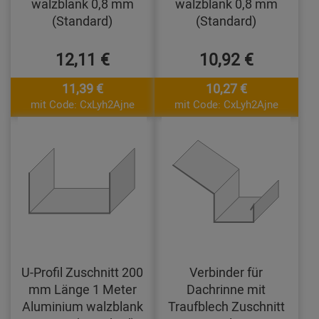
walzblank 0,8 mm
walzblank 0,8 mm
(Standard)
(Standard)
12,11 €
10,92 €
11,39 €
10,27 €
mit Code: CxLyh2Ajne
mit Code: CxLyh2Ajne
U-Profil Zuschnitt 200
Verbinder für
mm Länge 1 Meter
Dachrinne mit
Aluminium walzblank
Traufblech Zuschnitt