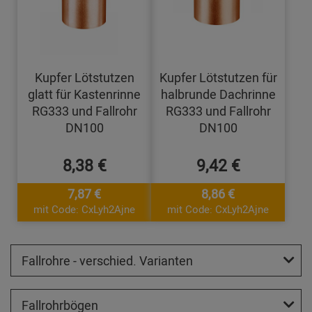
Kupfer Lötstutzen
Kupfer Lötstutzen für
glatt für Kastenrinne
halbrunde Dachrinne
RG333 und Fallrohr
RG333 und Fallrohr
DN100
DN100
8,38 €
9,42 €
7,87 €
8,86 €
mit Code: CxLyh2Ajne
mit Code: CxLyh2Ajne
Fallrohre - verschied. Varianten
Fallrohrbögen