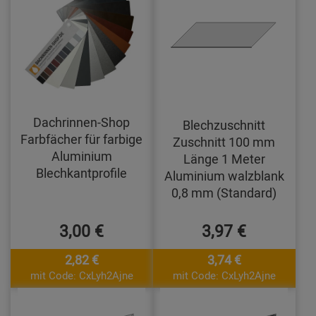
Dachrinnen-Shop
Blechzuschnitt
Farbfächer für farbige
Zuschnitt 100 mm
Aluminium
Länge 1 Meter
Blechkantprofile
Aluminium walzblank
0,8 mm (Standard)
3,00 €
3,97 €
2,82 €
3,74 €
mit Code: CxLyh2Ajne
mit Code: CxLyh2Ajne