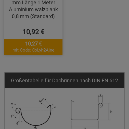
mm Länge 1 Meter
Aluminium walzblank
0,8 mm (Standard)
10,92 €
10,27 €
mit Code: CxLyh2Ajne
Größentabelle für Dachrinnen nach DIN EN 612