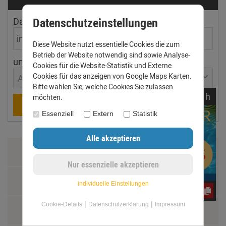
Datenschutzeinstellungen
Dachfläche
Dachneigung
Diese Website nutzt essentielle Cookies die zum
Betrieb der Website notwendig sind sowie Analyse-
ungefährer Ort
Cookies für die Website-Statistik und Externe
Cookies für das anzeigen von Google Maps Karten.
Aachen
Bitte wählen Sie, welche Cookies Sie zulassen
noch
17:
02:
48
h
möchten.
Berechnen
Essenziell
Extern
Statistik
Zahlung & Versand
Datenschutz
individuelle Einstellungen
CxLyh2Ajne
|
|
Cookie-Details
Datenschutzerklärung
Impressum
AGB