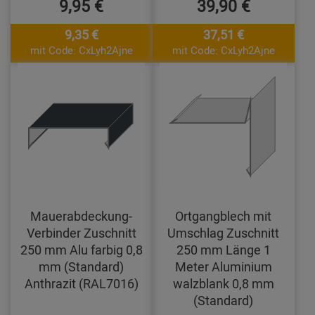
9,95 €
39,90 €
9,35 €
37,51 €
mit Code: CxLyh2Ajne
mit Code: CxLyh2Ajne
Mauerabdeckung-
Ortgangblech mit
Verbinder Zuschnitt
Umschlag Zuschnitt
250 mm Alu farbig 0,8
250 mm Länge 1
mm (Standard)
Meter Aluminium
Anthrazit (RAL7016)
walzblank 0,8 mm
(Standard)