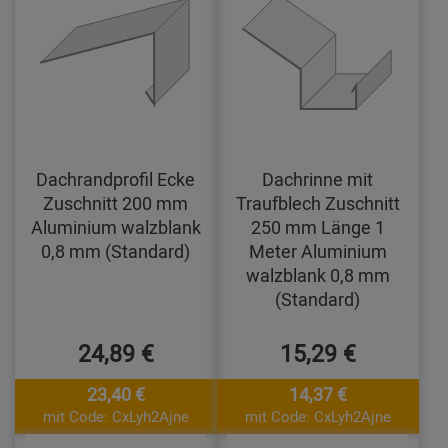
Dachrandprofil Ecke
Dachrinne mit
Zuschnitt 200 mm
Traufblech Zuschnitt
Aluminium walzblank
250 mm Länge 1
0,8 mm (Standard)
Meter Aluminium
walzblank 0,8 mm
(Standard)
24,89 €
15,29 €
23,40 €
14,37 €
mit Code: CxLyh2Ajne
mit Code: CxLyh2Ajne