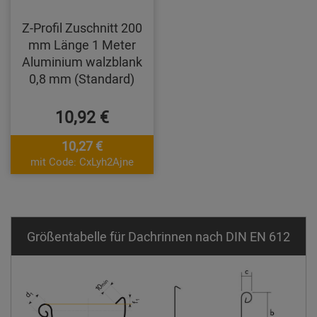
Z-Profil Zuschnitt 200
mm Länge 1 Meter
Aluminium walzblank
0,8 mm (Standard)
10,92 €
10,27 €
mit Code: CxLyh2Ajne
Größentabelle für Dachrinnen nach DIN EN 612