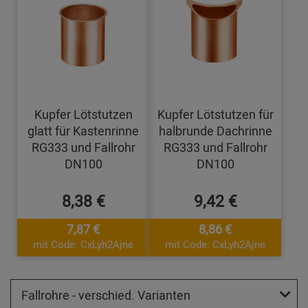
Kupfer Lötstutzen
Kupfer Lötstutzen für
glatt für Kastenrinne
halbrunde Dachrinne
RG333 und Fallrohr
RG333 und Fallrohr
DN100
DN100
8,38 €
9,42 €
7,87 €
8,86 €
mit Code: CxLyh2Ajne
mit Code: CxLyh2Ajne
Fallrohre - verschied. Varianten