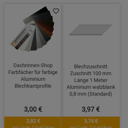
Dachrinnen-Shop
Blechzuschnitt
Farbfächer für farbige
Zuschnitt 100 mm
Aluminium
Länge 1 Meter
Blechkantprofile
Aluminium walzblank
0,8 mm (Standard)
3,00 €
3,97 €
2,82 €
3,74 €
mit Code: CxLyh2Ajne
mit Code: CxLyh2Ajne