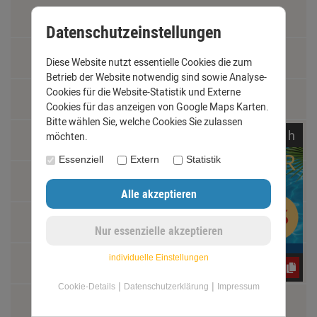
AGB
Datenschutzeinstellungen
Impressum
Diese Website nutzt essentielle Cookies die zum
Betrieb der Website notwendig sind sowie Analyse-
Cookies für die Website-Statistik und Externe
Kontakt
Cookies für das anzeigen von Google Maps Karten.
Bitte wählen Sie, welche Cookies Sie zulassen
noch
07:
31:
38
h
möchten.
Widerrufsrecht
Essenziell
Extern
Statistik
Schäden und Reklamationen
Vertrag widerrufen
individuelle Einstellungen
Materialkunde
CxLyh2Ajne
|
|
Cookie-Details
Datenschutzerklärung
Impressum
Fachbegriffe