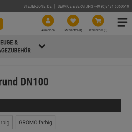
STEUERZONE: DE
SERVICE & BERATUNG +49 (0)3431 6060510
Anmelden
Merkzettel (
0
)
Warenkorb (0)
EUGE &
GEZUBEHÖR
r rund DN100
rbig
GRÖMO farbig