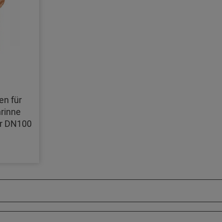
en für
rinne
hr DN100