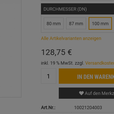
DURCHMESSER (DN)
80 mm
87 mm
100 mm
Alle Artikelvarianten anzeigen
128,75 €
inkl. 19 % MwSt. zzgl.
Versandkoste
IN DEN WAREN
Auf den Merkz
Art.Nr.:
10021204003