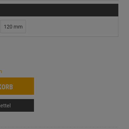
120 mm
n
KORB
ettel