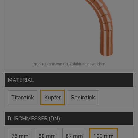
MATERIAL
Titanzink
Kupfer
Rheinzink
DURCHMESSER (DN)
76 mm
80 mm
87 mm
100 mm