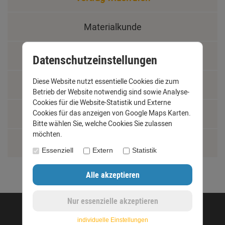
Materialkunde
Fachbegriffe
Datenschutzeinstellungen
Diese Website nutzt essentielle Cookies die zum
Jobs
Betrieb der Website notwendig sind sowie Analyse-
Cookies für die Website-Statistik und Externe
Cookies für das anzeigen von Google Maps Karten.
Montage und Installationshilfen
Bitte wählen Sie, welche Cookies Sie zulassen
möchten.
Größentabelle
Essenziell
Extern
Statistik
©opyright 2020 - www.dachrinnen-shop.de
individuelle Einstellungen