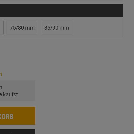
m
75/80 mm
85/90 mm
n
m
e
kaufst
KORB