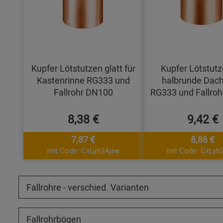
Kupfer Lötstutzen glatt für
Kupfer Lötstutz
Kastenrinne RG333 und
halbrunde Dach
Fallrohr DN100
RG333 und Fallro
8,38 €
9,42 €
7,87 €
8,86 €
mit Code: CxLyh2Ajne
mit Code: CxLyh
Fallrohre - verschied. Varianten
Fallrohrbögen