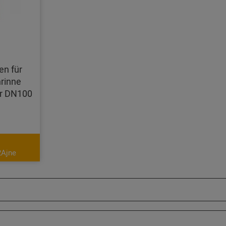
en für
rinne
hr DN100
2Ajne