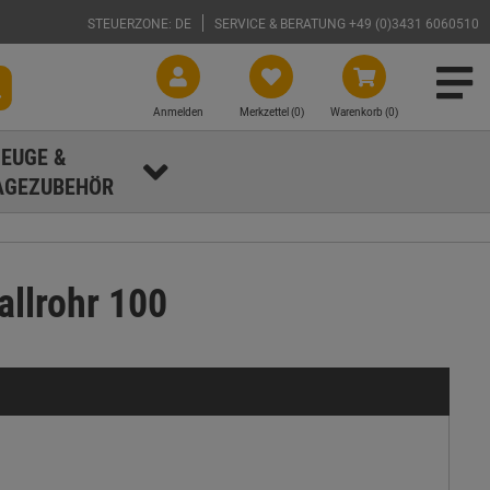
STEUERZONE: DE
SERVICE & BERATUNG +49 (0)3431 6060510
Anmelden
Merkzettel (
0
)
Warenkorb (0)
EUGE &
GEZUBEHÖR
allrohr 100