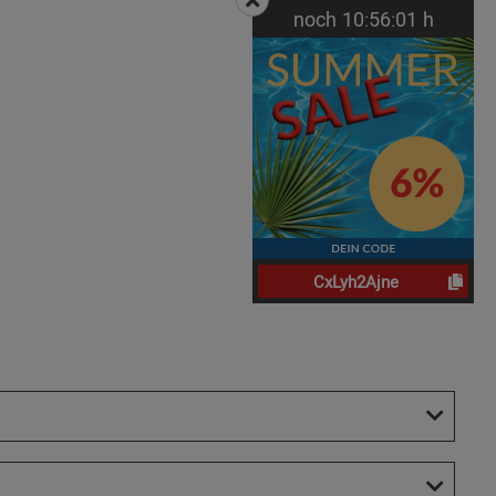
noch
10:
56:
00
h
CxLyh2Ajne