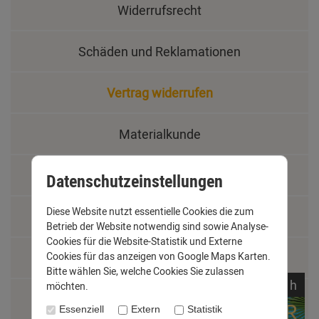
Widerrufsrecht
Schäden und Reklamationen
Vertrag widerrufen
Materialkunde
Fachbegriffe
Datenschutzeinstellungen
Diese Website nutzt essentielle Cookies die zum
Jobs
Betrieb der Website notwendig sind sowie Analyse-
Cookies für die Website-Statistik und Externe
Montage und Installationshilfen
Cookies für das anzeigen von Google Maps Karten.
Bitte wählen Sie, welche Cookies Sie zulassen
noch
22:
12:
36
h
möchten.
Größentabelle
Essenziell
Extern
Statistik