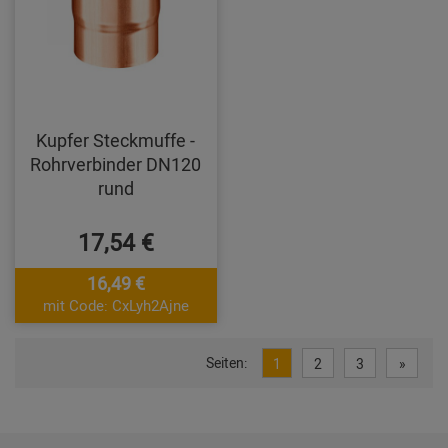
Kupfer Steckmuffe -
Rohrverbinder DN120
rund
17,54 €
16,49 €
mit Code: CxLyh2Ajne
Seiten:
1
2
3
»