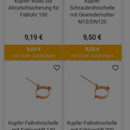
Kupfer Wulst zur
Kupfer
Abrutschsicherung für
Schraubrohrschelle
Fallrohr 100
mit Gewindemutter
M10/DN120
9,19 €
9,50 €
8,64 €
8,93 €
mit Code: CxLyh2Ajne
mit Code: CxLyh2Ajne
Kupfer Fallrohrschelle
Kupfer Fallrohrschelle
mit Schlagstift 140
mit Schlagstift 200