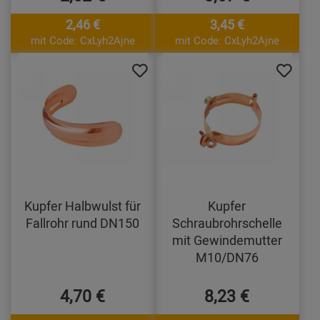
2,46 €
3,45 €
mit Code: CxLyh2Ajne
mit Code: CxLyh2Ajne
Kupfer Halbwulst für
Kupfer
Fallrohr rund DN150
Schraubrohrschelle
mit Gewindemutter
M10/DN76
4,70 €
8,23 €