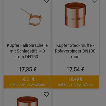
Kupfer Fallrohrschelle
Kupfer Steckmuffe -
mit Schlagstift 140
Rohrverbinder DN100
mm DN150
rund
17,35 €
17,54 €
16,31 €
16,49 €
mit Code: CxLyh2Ajne
mit Code: CxLyh2Ajne