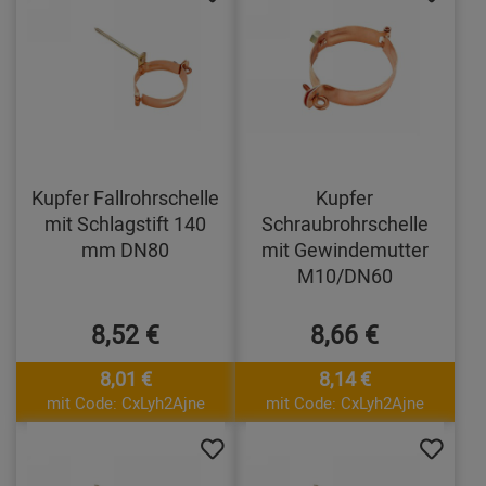
Kupfer Fallrohrschelle
Kupfer
mit Schlagstift 140
Schraubrohrschelle
mm DN80
mit Gewindemutter
M10/DN60
8,52 €
8,66 €
8,01 €
8,14 €
mit Code: CxLyh2Ajne
mit Code: CxLyh2Ajne