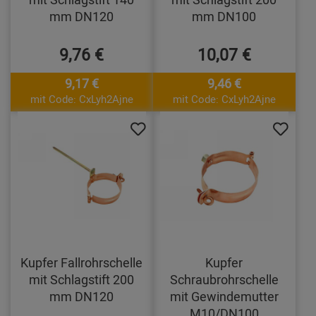
mm DN120
mm DN100
9,76 €
10,07 €
9,17 €
9,46 €
mit Code: CxLyh2Ajne
mit Code: CxLyh2Ajne
Kupfer Fallrohrschelle
Kupfer
mit Schlagstift 200
Schraubrohrschelle
mm DN120
mit Gewindemutter
M10/DN100