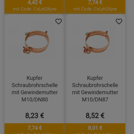
4,42 €
7,74 €
mit Code: CxLyh2Ajne
mit Code: CxLyh2Ajne
Kupfer
Kupfer
Schraubrohrschelle
Schraubrohrschelle
mit Gewindemutter
mit Gewindemutter
M10/DN80
M10/DN87
8,23 €
8,52 €
7,74 €
8,01 €