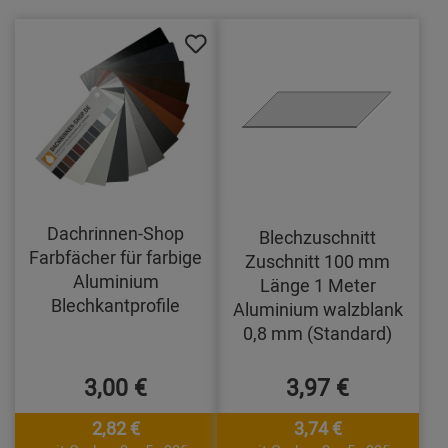
Dachrinnen-Shop
Blechzuschnitt
Farbfächer für farbige
Zuschnitt 100 mm
Aluminium
Länge 1 Meter
Blechkantprofile
Aluminium walzblank
0,8 mm (Standard)
3,00 €
3,97 €
2,82 €
3,74 €