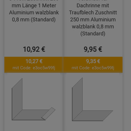
mm Länge 1 Meter
Dachrinne mit
Aluminium walzblank
Traufblech Zuschnitt
0,8 mm (Standard)
250 mm Aluminium
walzblank 0,8 mm
(Standard)
10,92 €
9,95 €
10,27 €
9,35 €
mit Code: e3oc5w99fj
mit Code: e3oc5w99fj