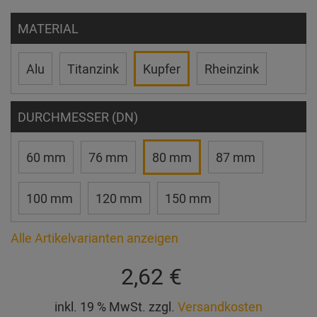
MATERIAL
Alu
Titanzink
Kupfer
Rheinzink
DURCHMESSER (DN)
60 mm
76 mm
80 mm
87 mm
100 mm
120 mm
150 mm
Alle Artikelvarianten anzeigen
2,62 €
inkl. 19 % MwSt. zzgl.
Versandkosten