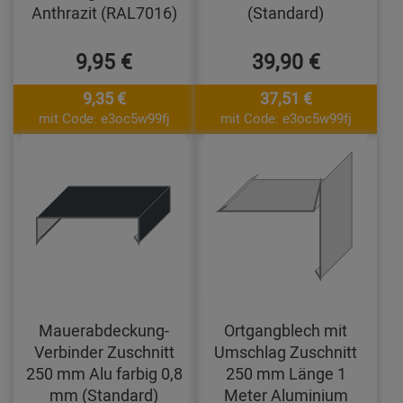
Anthrazit (RAL7016)
(Standard)
9,95 €
39,90 €
9,35 €
37,51 €
mit Code: e3oc5w99fj
mit Code: e3oc5w99fj
Mauerabdeckung-
Ortgangblech mit
Verbinder Zuschnitt
Umschlag Zuschnitt
250 mm Alu farbig 0,8
250 mm Länge 1
mm (Standard)
Meter Aluminium