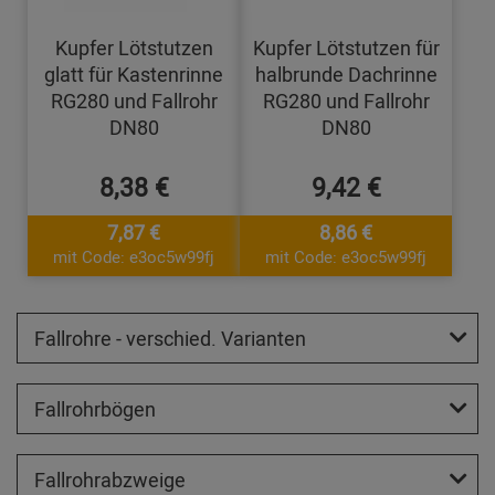
Kupfer Lötstutzen
Kupfer Lötstutzen für
glatt für Kastenrinne
halbrunde Dachrinne
RG280 und Fallrohr
RG280 und Fallrohr
DN80
DN80
8,38 €
9,42 €
7,87 €
8,86 €
mit Code: e3oc5w99fj
mit Code: e3oc5w99fj
Fallrohre - verschied. Varianten
Fallrohrbögen
Fallrohrabzweige