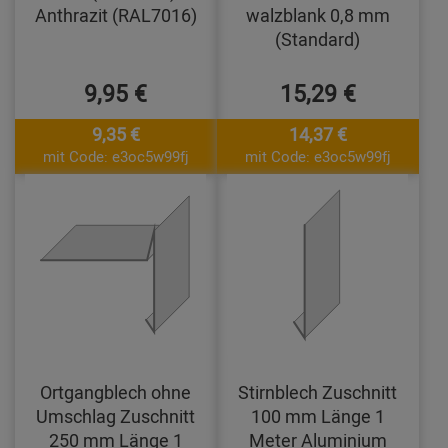
Anthrazit (RAL7016)
walzblank 0,8 mm
(Standard)
9,95 €
15,29 €
9,35 €
14,37 €
mit Code: e3oc5w99fj
mit Code: e3oc5w99fj
Ortgangblech ohne
Stirnblech Zuschnitt
Umschlag Zuschnitt
100 mm Länge 1
250 mm Länge 1
Meter Aluminium