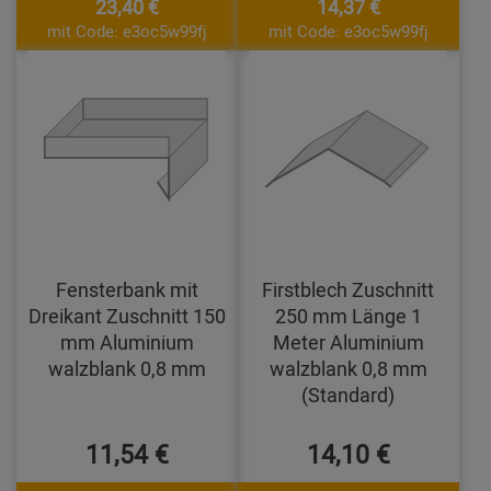
23,40 €
14,37 €
mit Code: e3oc5w99fj
mit Code: e3oc5w99fj
Fensterbank mit
Firstblech Zuschnitt
Dreikant Zuschnitt 150
250 mm Länge 1
mm Aluminium
Meter Aluminium
walzblank 0,8 mm
walzblank 0,8 mm
(Standard)
11,54 €
14,10 €