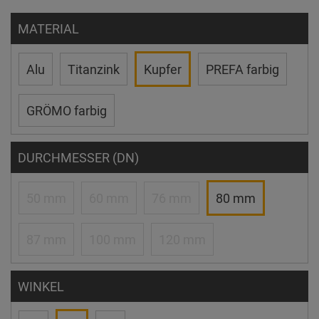
MATERIAL
Alu
Titanzink
Kupfer
PREFA farbig
GRÖMO farbig
DURCHMESSER (DN)
50 mm
60 mm
76 mm
80 mm
87 mm
100 mm
120 mm
WINKEL