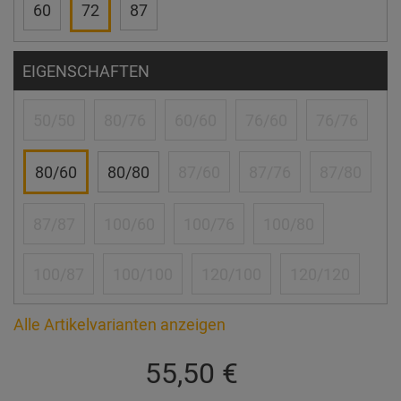
60
72
87
EIGENSCHAFTEN
50/50
80/76
60/60
76/60
76/76
80/60
80/80
87/60
87/76
87/80
87/87
100/60
100/76
100/80
100/87
100/100
120/100
120/120
Alle Artikelvarianten anzeigen
55,50 €