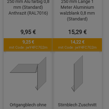
250 mm Alu farbig 0,8
250 mm Länge 1
mm (Standard)
Meter Aluminium
Anthrazit (RAL7016)
walzblank 0,8 mm
(Standard)
9,95 €
15,29 €
9,25 €
14,22 €
mit Code: jwY4FC7G2m
mit Code: jwY4FC7G2m
Ortgangblech ohne
Stirnblech Zuschnitt