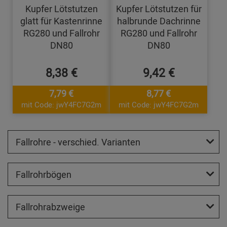
Kupfer Lötstutzen
Kupfer Lötstutzen für
glatt für Kastenrinne
halbrunde Dachrinne
RG280 und Fallrohr
RG280 und Fallrohr
DN80
DN80
8,38 €
9,42 €
7,79 €
8,77 €
mit Code: jwY4FC7G2m
mit Code: jwY4FC7G2m
Fallrohre - verschied. Varianten
Fallrohrbögen
Fallrohrabzweige