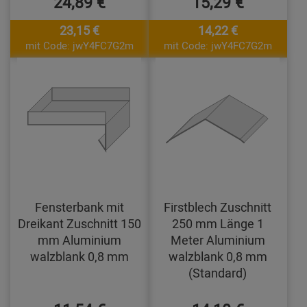
24,89 €
15,29 €
23,15 €
14,22 €
mit Code: jwY4FC7G2m
mit Code: jwY4FC7G2m
Fensterbank mit
Firstblech Zuschnitt
Dreikant Zuschnitt 150
250 mm Länge 1
mm Aluminium
Meter Aluminium
walzblank 0,8 mm
walzblank 0,8 mm
(Standard)