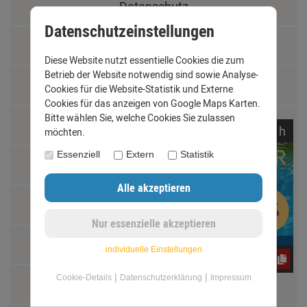
Datenschutz
Datenschutzeinstellungen
AGB
Diese Website nutzt essentielle Cookies die zum
Betrieb der Website notwendig sind sowie Analyse-
Impressum
Cookies für die Website-Statistik und Externe
Cookies für das anzeigen von Google Maps Karten.
Bitte wählen Sie, welche Cookies Sie zulassen
Kontakt
noch
00:
44:
01
h
möchten.
Essenziell
Extern
Statistik
Widerrufsrecht
Schäden und Reklamationen
Vertrag widerrufen
individuelle Einstellungen
jwY4FC7G2m
|
|
Cookie-Details
Datenschutzerklärung
Impressum
Materialkunde