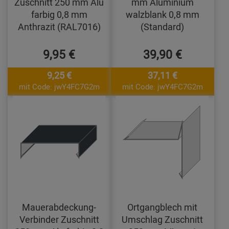
Zuschnitt 250 mm Alu
mm Aluminium
farbig 0,8 mm
walzblank 0,8 mm
Anthrazit (RAL7016)
(Standard)
9,95 €
39,90 €
9,25 €
37,11 €
mit Code: jwY4FC7G2m
mit Code: jwY4FC7G2m
Mauerabdeckung-
Ortgangblech mit
Verbinder Zuschnitt
Umschlag Zuschnitt